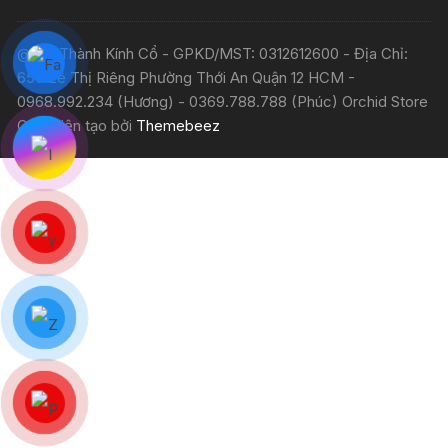
@ Sài Thành Kính Cổ - GPKD/MST: 0312612600 - Địa Chỉ:
650 Lê Thị Riêng Phường Thới An Quận 12 HCM -
0968.992.234 (Hương) - 0369.788.788 (Phúc) Orchid Store
Giao diện tạo bởi
Themebeez