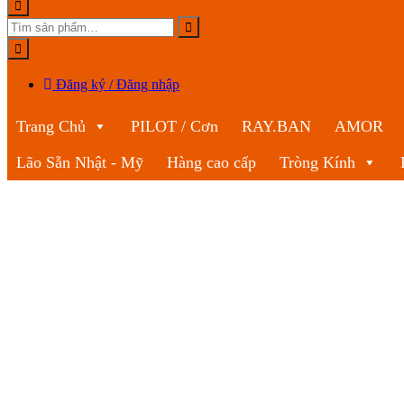
Đăng ký / Đăng nhập
Trang Chủ
PILOT / Cơn
RAY.BAN
AMOR
Lão Sẵn Nhật - Mỹ
Hàng cao cấp
Tròng Kính