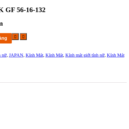
2K GF 56-16-132
m
àng
h nữ
,
JAPAN
,
Kính Mát
,
Kính Mát
,
Kính mát giới tính nữ
,
Kính Mát