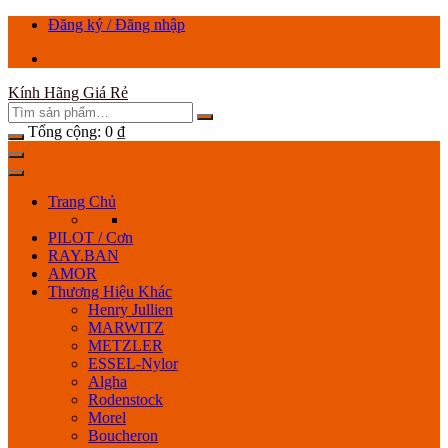
Chuyển
Đăng ký / Đăng nhập
tới
nội
dung
Kính Hãng Giá Rẻ
Tổng cộng:
0
₫
Trang Chủ
PILOT / Cơn
RAY.BAN
AMOR
Thương Hiệu Khác
Henry Jullien
MARWITZ
METZLER
ESSEL-Nylor
Algha
Rodenstock
Morel
Boucheron