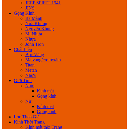
JEEP SPIRIT 1941
JINS
Gọng Kính
Ba Mảnh
Nửa Khung
Nguyên Khung
Mí Nhựa
Nhựa
John Tròn
Chất Liệu
Bọc Vàng
Mạ vàng/crom/xám
Titan
Metan
Nhựa
Giới Tính
Nam
Kính mát
Gọng kính
Nữ
Kính mát
Gọng kính
Lọc Theo Giá
Kính Thời Trang
Kính mát thời Trang