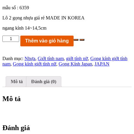
mẫu số : 6359
Lô 2 gọng nhựa giá rẻ MADE IN KOREA
ngang kính 14~14,5cm
KC6359:
Thêm vào giỏ hàng
Lô
2
gọng
Danh mục:
Nhựa
,
Giới tính nam
,
giới tính nữ
,
Gọng kính giới tính
nhựa
nam
,
Gọng kính giới tính nữ
,
Gọng Kính Japan
,
JAPAN
giá
rẻ
MADE
IN
Mô tả
Đánh giá (0)
KOREA
ngang
kính
Mô tả
14~14,5cm
số
lượng
Đánh giá