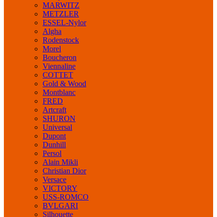
MARWITZ
METZLER
ESSEL-Nylor
Algha
Rodenstock
Morel
Boucheron
Viennaline
COTTET
Gold & Wood
Montblanc
FRED
Artcraft
SHURON
Universal
Dupont
Dunhill
Persol
Alain Mikli
Christian Dior
Versace
VICTORY
USS-ROMCO
BVLGARI
Silhouette