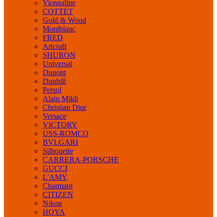
Viennaline
COTTET
Gold & Wood
Montblanc
FRED
Artcraft
SHURON
Universal
Dupont
Dunhill
Persol
Alain Mikli
Christian Dior
Versace
VICTORY
USS-ROMCO
BVLGARI
Silhouette
CARRERA-PORSCHE
GUCCI
L'AMY
Charmant
CITIZEN
Nikon
HOYA