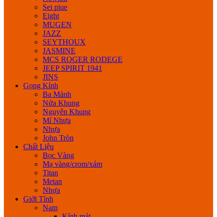
Sei piue
Eight
MUGEN
JAZZ
SEYTHOUX
JASMINE
MCS ROGER RODEGE
JEEP SPIRIT 1941
JINS
Gọng Kính
Ba Mảnh
Nửa Khung
Nguyên Khung
Mí Nhựa
Nhựa
John Tròn
Chất Liệu
Bọc Vàng
Mạ vàng/crom/xám
Titan
Metan
Nhựa
Giới Tính
Nam
Kính mát