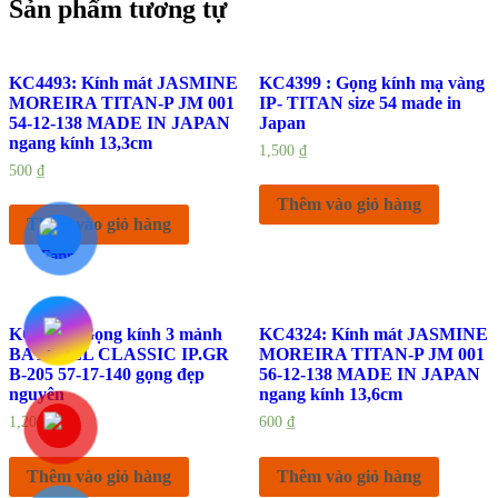
Sản phẩm tương tự
KC4493: Kính mát JASMINE
KC4399 : Gọng kính mạ vàng
MOREIRA TITAN-P JM 001
IP- TITAN size 54 made in
54-12-138 MADE IN JAPAN
Japan
ngang kính 13,3cm
1,500
₫
500
₫
Thêm vào giỏ hàng
Thêm vào giỏ hàng
KC5020: Gọng kính 3 mảnh
KC4324: Kính mát JASMINE
BAY HILL CLASSIC IP.GR
MOREIRA TITAN-P JM 001
B-205 57-17-140 gọng đẹp
56-12-138 MADE IN JAPAN
nguyên
ngang kính 13,6cm
1,200
₫
600
₫
Thêm vào giỏ hàng
Thêm vào giỏ hàng