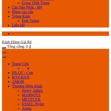
Gọng Thời Trang
Lão Sẵn Nhật - Mỹ
Hàng cao cấp
Tròng Kính
Đơn Tròng
Liên Hệ
Kính Hãng Giá Rẻ
Tổng cộng:
0
₫
Trang Chủ
PILOT / Cơn
RAY.BAN
AMOR
Thương Hiệu Khác
Henry Jullien
MARWITZ
METZLER
ESSEL-Nylor
Algha