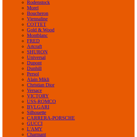
Rodenstock
Morel
Boucheron
Viennaline
COTTET
Gold & Wood
Montblanc
FRED
Artcraft
SHURON
Universal
Dupont
Dunhill
Persol
Alain Mikli
Christian Dior
Versace
VICTORY
USS-ROMCO
BVLGARI
Silhouette
CARRERA-PORSCHE
GUCCI
L'AMY
Charmant