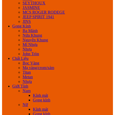
SEYTHOUX
JASMINE
MCS ROGER RODEGE
JEEP SPIRIT 1941
JINS
Gọng Kính
Ba Mảnh
Nửa Khung
Nguyên Khung
Mí Nhựa
Nhựa
John Tròn
Chất Liệu
Bọc Vàng
Mạ vàng/crom/xám
Titan
Metan
Nhựa
Giới Tính
Nam
Kính mát
Gọng kính
Nữ
Kính mát
Gọng kính