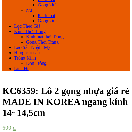
Gọng kính
Nữ
Kính mát
Gọng kính
Lọc Theo Giá
Kính Thời Trang
Kính mát thời Trang
Gọng Thời Trang
Lão Sẵn Nhật - Mỹ
Hàng cao cấp
Tròng Kính
Đơn Tròng
Liên Hệ
KC6359: Lô 2 gọng nhựa giá rẻ
MADE IN KOREA ngang kính
14~14,5cm
600
₫