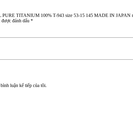
13,8cm
số
ALL PURE TITANIUM 100% T-943 size 53-15 145 MADE IN JAPAN n
lượng
c được đánh dấu
*
bình luận kế tiếp của tôi.