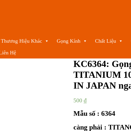
Thương Hiệu Khác
Gọng Kính
Chất Liệu
Liên Hệ
KC6364: Gọn
TITANIUM 100
IN JAPAN nga
500
₫
Mẫu số : 6364
càng phải : TIT