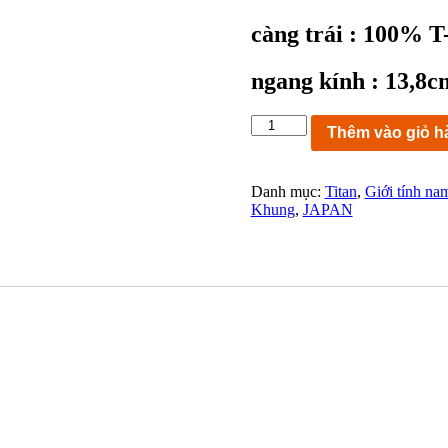
càng trái : 100% 
ngang kính : 13,8c
KC6364:
Thêm vào giỏ h
Gọng
kính
TITANOS
Danh mục:
Titan
,
Giới tính na
ALL
Khung
,
JAPAN
PURE
TITANIUM
100%
T-
943
size
53-
15
145
MADE
IN
JAPAN
ngang
kính