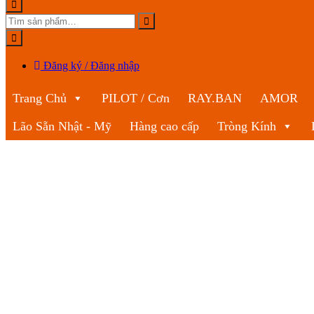
Đăng ký / Đăng nhập
Trang Chủ
PILOT / Cơn
RAY.BAN
AMOR
Lão Sẵn Nhật - Mỹ
Hàng cao cấp
Tròng Kính