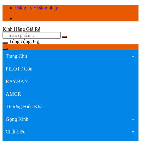
Chuyển
Đăng ký / Đăng nhập
tới
nội
dung
Kính Hãng Giá Rẻ
Tổng cộng:
0
₫
Trang Chủ
PILOT / Cơn
RAY.BAN
AMOR
Thương Hiệu Khác
Gọng Kính
Chất Liệu