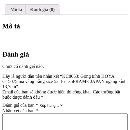
trắng
size
Mô tả
Đánh giá (0)
52-
16
135FRAME
Mô tả
JAPAN
ngang
kính
13,3cm
số
Đánh giá
lượng
Chưa có đánh giá nào.
Hãy là người đầu tiên nhận xét “KC8653: Gọng kính HOYA
G15075 mạ vàng trắng size 52-16 135FRAME JAPAN ngang kính
13,3cm”
Email của bạn sẽ không được hiển thị công khai.
Các trường bắt
buộc được đánh dấu
*
Đánh giá của bạn
*
Nhận xét của bạn
*