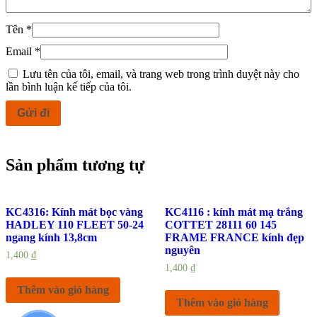
Tên
*
Email
*
Lưu tên của tôi, email, và trang web trong trình duyệt này cho
lần bình luận kế tiếp của tôi.
Sản phẩm tương tự
KC4316: Kính mát bọc vàng
KC4116 : kính mát mạ trắng
HADLEY 110 FLEET 50-24
COTTET 28111 60 145
ngang kính 13,8cm
FRAME FRANCE kính đẹp
nguyên
1,400
₫
1,400
₫
Thêm vào giỏ hàng
Thêm vào giỏ hàng