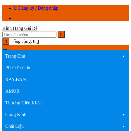
Chuyển
Đăng ký / Đăng nhập
tới
nội
dung
Kính Hãng Giá Rẻ
Tổng cộng:
0
₫
Trang Chủ
PILOT / Cơn
RAY.BAN
AMOR
Thương Hiệu Khác
Gọng Kính
Chất Liệu