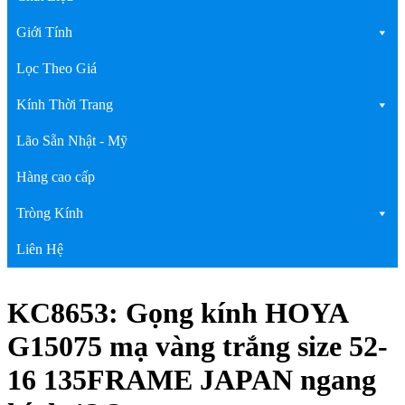
Giới Tính
Lọc Theo Giá
Kính Thời Trang
Lão Sẵn Nhật - Mỹ
Hàng cao cấp
Tròng Kính
Liên Hệ
KC8653: Gọng kính HOYA
G15075 mạ vàng trắng size 52-
16 135FRAME JAPAN ngang