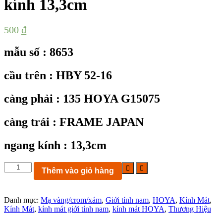
kính 13,3cm
500
₫
mẫu số : 8653
cầu trên : HBY 52-16
càng phải : 135 HOYA G15075
càng trái : FRAME JAPAN
ngang kính : 13,3cm
KC8653:
Thêm vào giỏ hàng
Gọng
kính
HOYA
Danh mục:
Mạ vàng/crom/xám
,
Giới tính nam
,
HOYA
,
Kính Mát
,
G15075
Kính Mát
,
kính mát giới tính nam
,
kính mát HOYA
,
Thương Hiệu
mạ
vàng