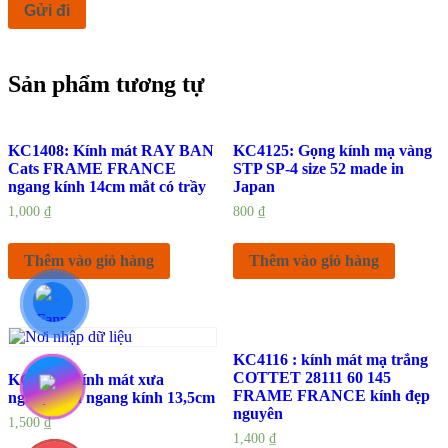
Sản phẩm tương tự
KC1408: Kính mát RAY BAN
KC4125: Gọng kính mạ vàng
Cats FRAME FRANCE
STP SP-4 size 52 made in
ngang kính 14cm mắt có trầy
Japan
1,000
₫
800
₫
Thêm vào giỏ hàng
Thêm vào giỏ hàng
KC4116 : kính mát mạ trắng
COTTET 28111 60 145
KC4082: kính mát xưa
FRAME FRANCE kính đẹp
nguyên zin ngang kính 13,5cm
nguyên
1,500
₫
1,400
₫