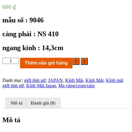
600
₫
mẫu số : 9046
càng phải : NS 410
ngang kính : 14,3cm
KC9046:
Thêm vào giỏ hàng
Kính
mát
LADYS
Danh mục:
giới tính nữ
,
JAPAN
,
Kính Mát
,
Kính Mát
,
Kính mát
S410
giới tính nữ
,
Kính Mát Japan
,
Mạ vàng/crom/xám
FRAME
JAPAN
ngang
kính
Mô tả
Đánh giá (0)
14,3cm
số
lượng
Mô tả