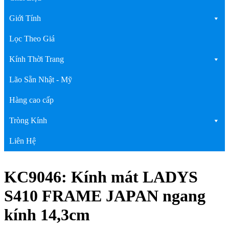
Giới Tính
Lọc Theo Giá
Kính Thời Trang
Lão Sẵn Nhật - Mỹ
Hàng cao cấp
Tròng Kính
Liên Hệ
KC9046: Kính mát LADYS
S410 FRAME JAPAN ngang
kính 14,3cm