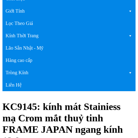
Giới Tính
Lọc Theo Giá
Kính Thời Trang
Lão Sẵn Nhật - Mỹ
Hàng cao cấp
Tròng Kính
Liên Hệ
KC9145: kính mát Stainiess
mạ Crom mắt thuỷ tinh
FRAME JAPAN ngang kính