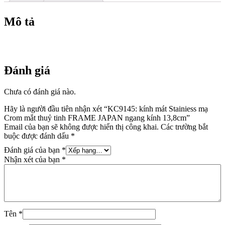
FRAME
JAPAN
ngang
Mô tả
kính
13,8cm
số
lượng
Đánh giá
Chưa có đánh giá nào.
Hãy là người đầu tiên nhận xét “KC9145: kính mát Stainiess mạ
Crom mắt thuỷ tinh FRAME JAPAN ngang kính 13,8cm”
Email của bạn sẽ không được hiển thị công khai.
Các trường bắt
buộc được đánh dấu
*
Đánh giá của bạn
*
Nhận xét của bạn
*
Tên
*