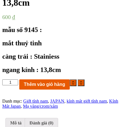
13,8cm
600
₫
mẫu số 9145 :
mắt thuỷ tinh
càng trái : Stainiess
ngang kính : 13,8cm
KC9145:
Thêm vào giỏ hàng
kính
mát
Stainiess
Danh mục:
Giới tính nam
,
JAPAN
,
kính mát giới tính nam
,
Kính
mạ
Mát Japan
,
Mạ vàng/crom/xám
Crom
mắt
thuỷ
tinh
Mô tả
Đánh giá (0)