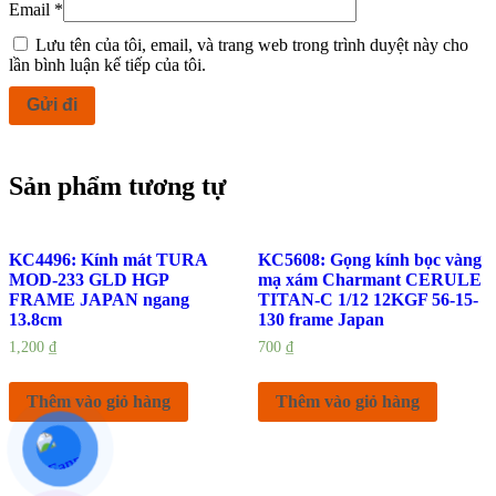
Email
*
Lưu tên của tôi, email, và trang web trong trình duyệt này cho
lần bình luận kế tiếp của tôi.
Sản phẩm tương tự
KC4496: Kính mát TURA
KC5608: Gọng kính bọc vàng
MOD-233 GLD HGP
mạ xám Charmant CERULE
FRAME JAPAN ngang
TITAN-C 1/12 12KGF 56-15-
13.8cm
130 frame Japan
1,200
₫
700
₫
Thêm vào giỏ hàng
Thêm vào giỏ hàng