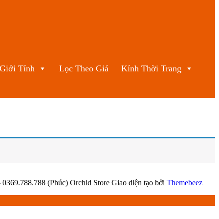
Giới Tính
Lọc Theo Giá
Kính Thời Trang
369.788.788 (Phúc) Orchid Store Giao diện tạo bởi
Themebeez