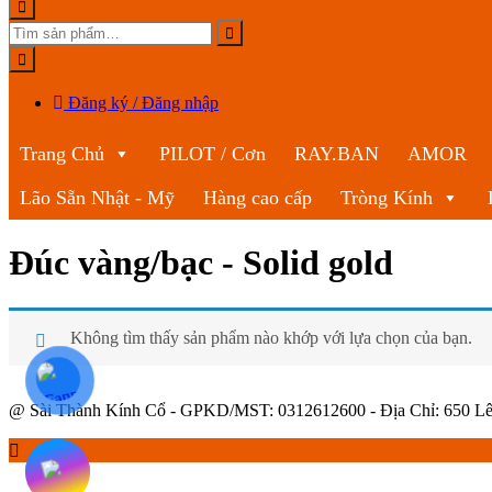
Đăng ký / Đăng nhập
Trang Chủ
PILOT / Cơn
RAY.BAN
AMOR
Lão Sẵn Nhật - Mỹ
Hàng cao cấp
Tròng Kính
Đúc vàng/bạc - Solid gold
Không tìm thấy sản phẩm nào khớp với lựa chọn của bạn.
@ Sài Thành Kính Cổ - GPKD/MST: 0312612600 - Địa Chỉ: 650 Lê 