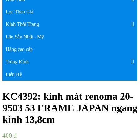
Lọc Theo Giá
Kính Thời Trang
Lão Sẵn Nhật - Mỹ
Hàng cao cấp
Tròng Kính
Liên Hệ
KC4392: kính mát renoma 20-
9503 53 FRAME JAPAN ngang
kính 13,8cm
400
₫