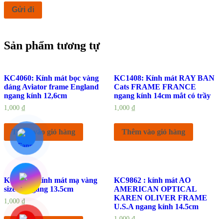
Sản phẩm tương tự
KC4060: Kính mát bọc vàng
KC1408: Kính mát RAY BAN
dáng Aviator frame England
Cats FRAME FRANCE
ngang kính 12,6cm
ngang kính 14cm mắt có trầy
1,000
₫
1,000
₫
Thêm vào giỏ hàng
Thêm vào giỏ hàng
KC4002: Kính mát mạ vàng
KC9862 : kính mát AO
size 54 ngang 13.5cm
AMERICAN OPTICAL
KAREN OLIVER FRAME
1,000
₫
U.S.A ngang kính 14.5cm
1,000
₫