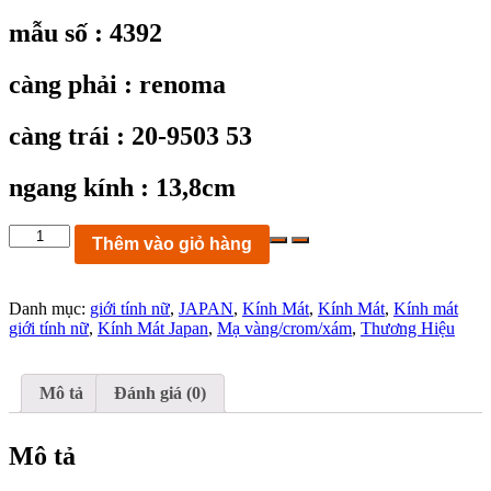
mẫu số : 4392
càng phải : renoma
càng trái : 20-9503 53
ngang kính : 13,8cm
KC4392:
Thêm vào giỏ hàng
kính
mát
renoma
Danh mục:
giới tính nữ
,
JAPAN
,
Kính Mát
,
Kính Mát
,
Kính mát
20-
giới tính nữ
,
Kính Mát Japan
,
Mạ vàng/crom/xám
,
Thương Hiệu
9503
53
FRAME
JAPAN
Mô tả
Đánh giá (0)
ngang
kính
13,8cm
Mô tả
số
lượng