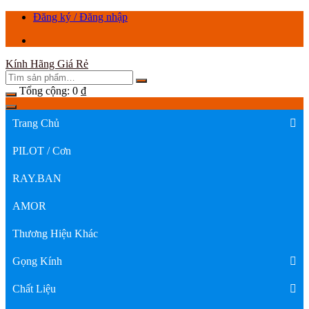
Chuyển
Đăng ký / Đăng nhập
tới
nội
dung
Kính Hãng Giá Rẻ
Tổng cộng:
0
₫
Trang Chủ
PILOT / Cơn
RAY.BAN
AMOR
Thương Hiệu Khác
Gọng Kính
Chất Liệu