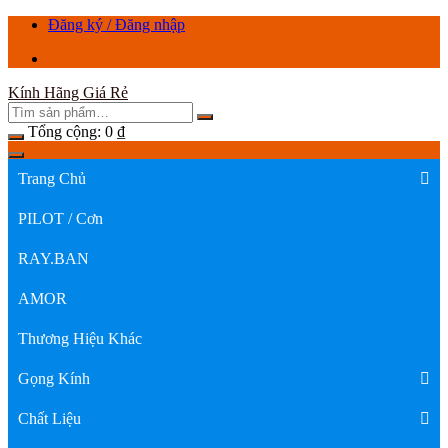
Chuyển
Đăng ký / Đăng nhập
tới
nội
dung
Kính Hãng Giá Rẻ
Tổng cộng:
0
₫
Trang Chủ
PILOT / Cơn
RAY.BAN
AMOR
Thương Hiệu Khác
Gọng Kính
Chất Liệu