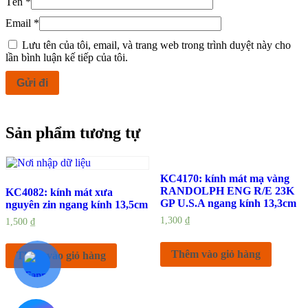
Tên
*
Email
*
Lưu tên của tôi, email, và trang web trong trình duyệt này cho
lần bình luận kế tiếp của tôi.
Sản phẩm tương tự
KC4170: kính mát mạ vàng
RANDOLPH ENG R/E 23K
KC4082: kính mát xưa
GP U.S.A ngang kính 13,3cm
nguyên zin ngang kính 13,5cm
1,300
₫
1,500
₫
Thêm vào giỏ hàng
Thêm vào giỏ hàng