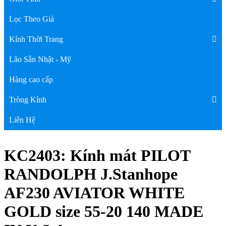
Lọc Theo Giá
Kính Thời Trang
Lão Sẵn Nhật - Mỹ
Hàng cao cấp
Tròng Kính
Liên Hệ
KC2403: Kính mát PILOT
RANDOLPH J.Stanhope
AF230 AVIATOR WHITE
GOLD size 55-20 140 MADE