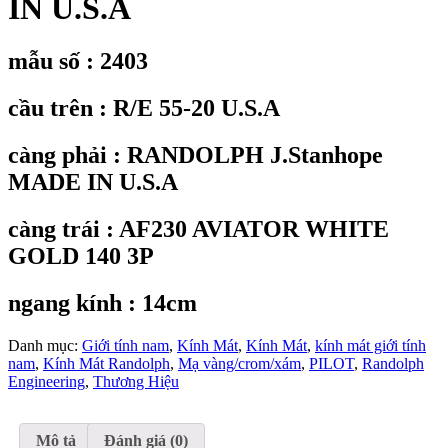
IN U.S.A
mẫu số : 2403
cầu trên : R/E 55-20 U.S.A
càng phải : RANDOLPH J.Stanhope
MADE IN U.S.A
càng trái : AF230 AVIATOR WHITE
GOLD 140 3P
ngang kính : 14cm
Danh mục:
Giới tính nam
,
Kính Mát
,
Kính Mát
,
kính mát giới tính
nam
,
Kính Mát Randolph
,
Mạ vàng/crom/xám
,
PILOT
,
Randolph
Engineering
,
Thương Hiệu
Mô tả
Đánh giá (0)