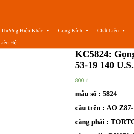
Thương Hiệu Khác
Gọng Kính
Chất Liệu
Liên Hệ
KC5824: Gọn
53-19 140 U.S
800
₫
mẫu số : 5824
cầu trên : AO Z87
càng phải : TORTO