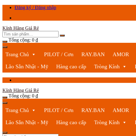
Chuyển
Đăng ký / Đăng nhập
tới
nội
dung
Kính Hãng Giá Rẻ
Tổng cộng:
0
₫
Trang Chủ
PILOT / Cơn
RAY.BAN
AMOR
Lão Sẵn Nhật - Mỹ
Hàng cao cấp
Tròng Kính
Kính Hãng Giá Rẻ
Tổng cộng:
0
₫
Trang Chủ
PILOT / Cơn
RAY.BAN
AMOR
Lão Sẵn Nhật - Mỹ
Hàng cao cấp
Tròng Kính