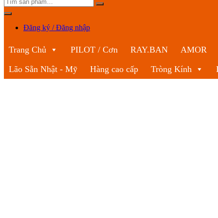
Đăng ký / Đăng nhập
Trang Chủ
PILOT / Cơn
RAY.BAN
AMOR
Lão Sẵn Nhật - Mỹ
Hàng cao cấp
Tròng Kính