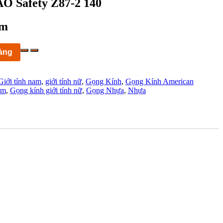
AO Safety Z87-2 140
cm
àng
Giới tính nam
,
giới tính nữ
,
Gọng Kính
,
Gọng Kính American
am
,
Gọng kính giới tính nữ
,
Gọng Nhựa
,
Nhựa