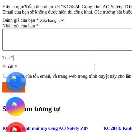
Hãy là người đầu tiên nhận xét “KC5824: Gọng kinh AO Safety T
Email của bạn sẽ không được hiển thị công khai.
Các trường bắt buộ
Đánh giá của bạn
*
Nhận xét của bạn
*
Tên
*
Email
*
Lưu tên của tôi, email, và trang web trong trình duyệt này cho lần 
Sản phẩm tương tự
KC6036: kính mát mạ vàng AO Safety Z87
KC2043: Kính