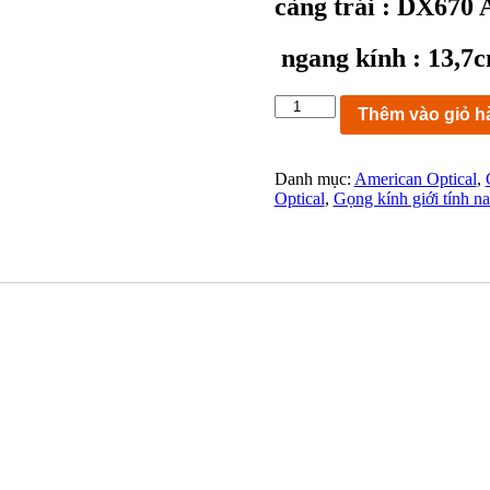
càng trái : DX670 
ngang kính : 13,7
KC5824:
Thêm vào giỏ h
Gọng
kinh
AO
Danh mục:
American Optical
,
Safety
Optical
,
Gọng kính giới tính n
TORTOISE
53-
19
140
U.S.A
ngang
kính
13,7cm
số
lượng