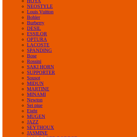
HOYA
NEOSTYLE
Louis Vuitton
Bohler
Burberry
DESIL
ESSILOR
OPTURA
LACOSTE
SPANDING
Bose
Rossini
SAKI HORN
SUPPORTER
Sousot
MIDUN
MARTINE
MINAMI
Newton
Sei piue
Eight
MUGEN
JAZZ
SEYTHOUX
JASMINE