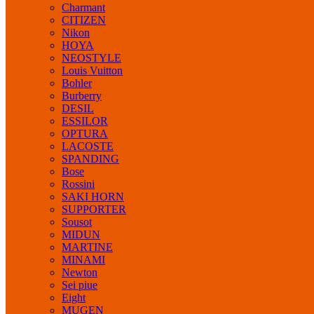
Charmant
CITIZEN
Nikon
HOYA
NEOSTYLE
Louis Vuitton
Bohler
Burberry
DESIL
ESSILOR
OPTURA
LACOSTE
SPANDING
Bose
Rossini
SAKI HORN
SUPPORTER
Sousot
MIDUN
MARTINE
MINAMI
Newton
Sei piue
Eight
MUGEN