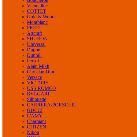
Boucheron
Viennaline
COTTET
Gold & Wood
Montblanc
FRED
Artcraft
SHURON
Universal
Dupont
Dunhill
Persol
Alain Mikli
Christian Dior
Versace
VICTORY
USS-ROMCO
BVLGARI
Silhouette
CARRERA-PORSCHE
GUCCI
L'AMY
Charmant
CITIZEN
Nikon