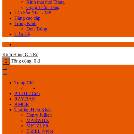
Kính mát thời Trang
Gọng Thời Trang
Lão Sẵn Nhật - Mỹ
Hàng cao cấp
Tròng Kính
Đơn Tròng
Liên Hệ
Kính Hãng Giá Rẻ
Tổng cộng:
0
₫
Trang Chủ
PILOT / Cơn
RAY.BAN
AMOR
Thương Hiệu Khác
Henry Jullien
MARWITZ
METZLER
ESSEL-Nylor