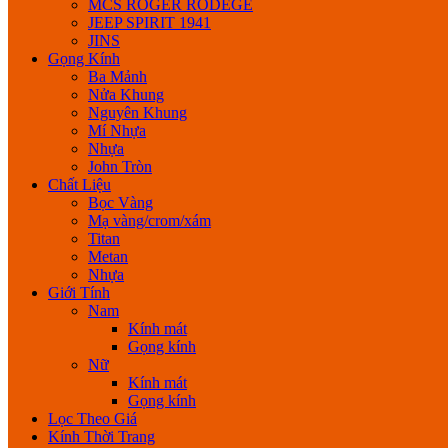
MCS ROGER RODEGE
JEEP SPIRIT 1941
JINS
Gọng Kính
Ba Mảnh
Nửa Khung
Nguyên Khung
Mí Nhựa
Nhựa
John Tròn
Chất Liệu
Bọc Vàng
Mạ vàng/crom/xám
Titan
Metan
Nhựa
Giới Tính
Nam
Kính mát
Gọng kính
Nữ
Kính mát
Gọng kính
Lọc Theo Giá
Kính Thời Trang