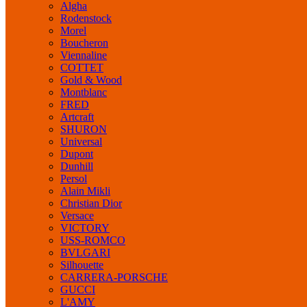
Algha
Rodenstock
Morel
Boucheron
Viennaline
COTTET
Gold & Wood
Montblanc
FRED
Artcraft
SHURON
Universal
Dupont
Dunhill
Persol
Alain Mikli
Christian Dior
Versace
VICTORY
USS-ROMCO
BVLGARI
Silhouette
CARRERA-PORSCHE
GUCCI
L'AMY