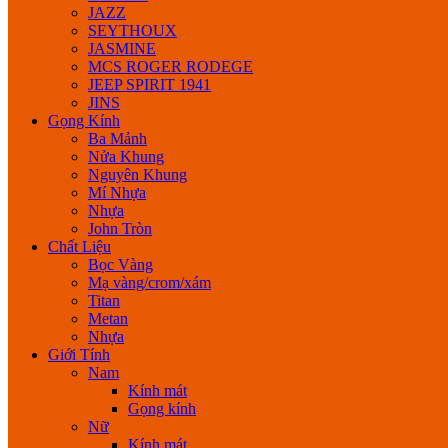
JAZZ
SEYTHOUX
JASMINE
MCS ROGER RODEGE
JEEP SPIRIT 1941
JINS
Gọng Kính
Ba Mảnh
Nửa Khung
Nguyên Khung
Mí Nhựa
Nhựa
John Tròn
Chất Liệu
Bọc Vàng
Mạ vàng/crom/xám
Titan
Metan
Nhựa
Giới Tính
Nam
Kính mát
Gọng kính
Nữ
Kính mát