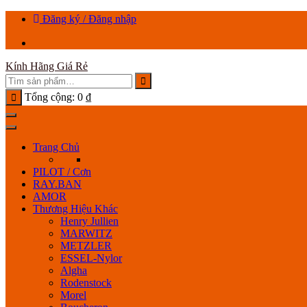
Chuyển
Đăng ký / Đăng nhập
tới
nội
dung
Kính Hãng Giá Rẻ
Tổng cộng:
0
₫
Trang Chủ
PILOT / Cơn
RAY.BAN
AMOR
Thương Hiệu Khác
Henry Jullien
MARWITZ
METZLER
ESSEL-Nylor
Algha
Rodenstock
Morel