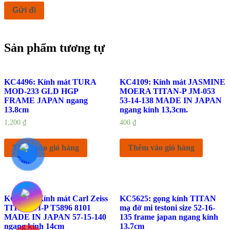
Sản phẩm tương tự
KC4496: Kính mát TURA
KC4109: Kính mát JASMINE
MOD-233 GLD HGP
MOERA TITAN-P JM-053
FRAME JAPAN ngang
53-14-138 MADE IN JAPAN
13.8cm
ngang kính 13,3cm.
1,200
₫
400
₫
Thêm vào giỏ hàng
Thêm vào giỏ hàng
KC4371: Kính mát Carl Zeiss
KC5625: gọng kính TITAN
TITAN TI-P T5896 8101
mạ đờ mi testoni size 52-16-
MADE IN JAPAN 57-15-140
135 frame japan ngang kính
ngang kính 14cm
13.7cm