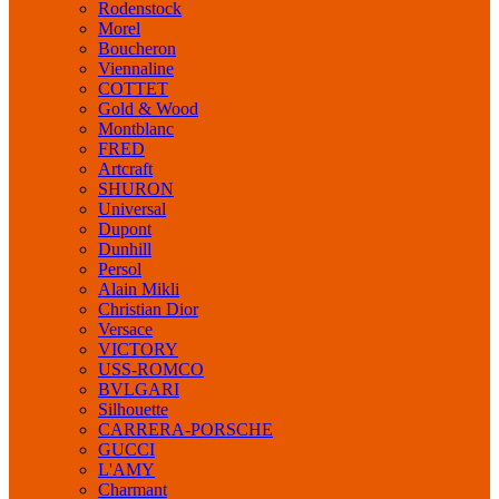
Rodenstock
Morel
Boucheron
Viennaline
COTTET
Gold & Wood
Montblanc
FRED
Artcraft
SHURON
Universal
Dupont
Dunhill
Persol
Alain Mikli
Christian Dior
Versace
VICTORY
USS-ROMCO
BVLGARI
Silhouette
CARRERA-PORSCHE
GUCCI
L'AMY
Charmant