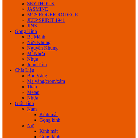
SEYTHOUX
JASMINE
MCS ROGER RODEGE
JEEP SPIRIT 1941
JINS
Gọng Kính
Ba Mảnh
Nửa Khung
Nguyên Khung
Mí Nhựa
Nhựa
John Tròn
Chất Liệu
Bọc Vàng
Mạ vàng/crom/xám
Titan
Metan
Nhựa
Giới Tính
Nam
Kính mát
Gọng kính
Nữ
Kính mát
Gọng kính