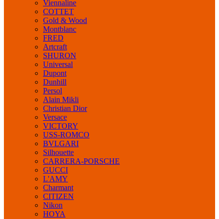
Viennaline
COTTET
Gold & Wood
Montblanc
FRED
Artcraft
SHURON
Universal
Dupont
Dunhill
Persol
Alain Mikli
Christian Dior
Versace
VICTORY
USS-ROMCO
BVLGARI
Silhouette
CARRERA-PORSCHE
GUCCI
L'AMY
Charmant
CITIZEN
Nikon
HOYA