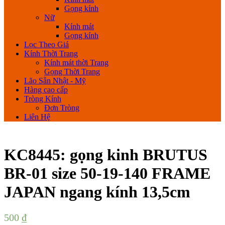
Gọng kính
Nữ
Kính mát
Gọng kính
Lọc Theo Giá
Kính Thời Trang
Kính mát thời Trang
Gọng Thời Trang
Lão Sẵn Nhật - Mỹ
Hàng cao cấp
Tròng Kính
Đơn Tròng
Liên Hệ
KC8445: gọng kinh BRUTUS
BR-01 size 50-19-140 FRAME
JAPAN ngang kính 13,5cm
500
₫