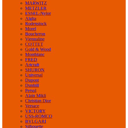
MARWITZ
METZLER
ESSEL-Nylor
Algha
Rodenstock
Morel
Boucheron
Viennaline
COTTET
Gold & Wood
Montblanc
FRED
Artcraft
SHURON
Universal
Dupont
Dunhill
Persol
Alain Mikli
Christian Dior
Versace
VICTORY
USS-ROMCO
BVLGARI
Silhouette