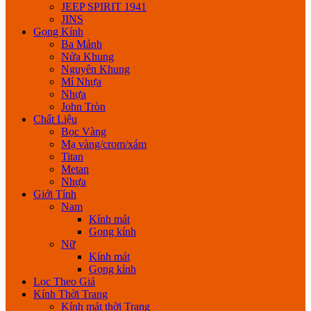
JEEP SPIRIT 1941
JINS
Gọng Kính
Ba Mảnh
Nửa Khung
Nguyên Khung
Mí Nhựa
Nhựa
John Tròn
Chất Liệu
Bọc Vàng
Mạ vàng/crom/xám
Titan
Metan
Nhựa
Giới Tính
Nam
Kính mát
Gọng kính
Nữ
Kính mát
Gọng kính
Lọc Theo Giá
Kính Thời Trang
Kính mát thời Trang