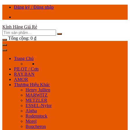
Chuyển
Đăng ký / Đăng nhập
tới
nội
dung
Kính Hãng Giá Rẻ
Tổng cộng:
0
₫
Trang Chủ
PILOT / Cơn
RAY.BAN
AMOR
Thương Hiệu Khác
Henry Jullien
MARWITZ
METZLER
ESSEL-Nylor
Algha
Rodenstock
Morel
Boucheron