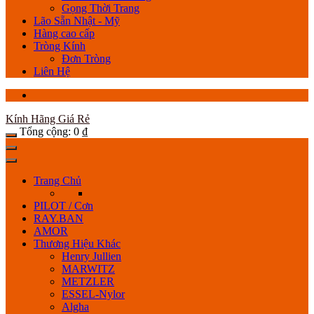
Gọng Thời Trang
Lão Sẵn Nhật - Mỹ
Hàng cao cấp
Tròng Kính
Đơn Tròng
Liên Hệ
Kính Hãng Giá Rẻ
Tổng cộng:
0
₫
Trang Chủ
PILOT / Cơn
RAY.BAN
AMOR
Thương Hiệu Khác
Henry Jullien
MARWITZ
METZLER
ESSEL-Nylor
Algha