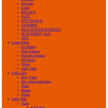
Sei piue
Eight
MUGEN
JAZZ
SEYTHOUX
JASMINE
MCS ROGER RODEGE
JEEP SPIRIT 1941
JINS
Gọng Kính
Ba Mảnh
Nửa Khung
Nguyên Khung
Mí Nhựa
Nhựa
John Tròn
Chất Liệu
Bọc Vàng
Mạ vàng/crom/xám
Titan
Metan
Nhựa
Giới Tính
Nam
Kính mát