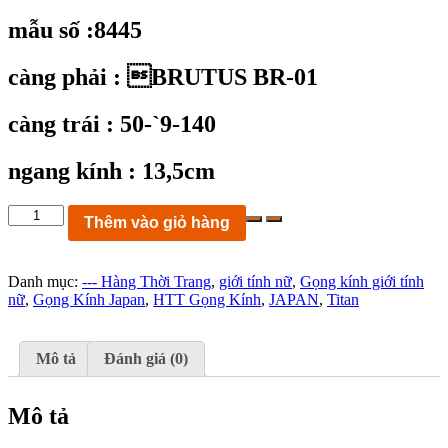
mẫu số :8445
càng phải : BRUTUS BR-01
càng trái : 50-`9-140
ngang kính : 13,5cm
KC8445:
Thêm vào giỏ hàng
gọng
kinh
BRUTUS
Danh mục:
--- Hàng Thời Trang
,
giới tính nữ
,
Gọng kính giới tính
BR-
nữ
,
Gọng Kính Japan
,
HTT Gọng Kính
,
JAPAN
,
Titan
01
size
50-
19-
Mô tả
Đánh giá (0)
140
FRAME
JAPAN
Mô tả
ngang
kính