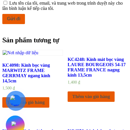
Lưu tên của tôi, email, và trang web trong trình duyệt này cho
lần bình luận kế tiếp của tôi.
Sản phẩm tương tự
KC4248: Kính mát bọc vàng
LAURE BOURGEOIS 54-17
KC4098: Kính bọc vàng
FRAME FRANCE nagng
MARWITZ FRAME
kính 13,5cm
GERRMAY ngang kính
14,5cm
1,400
₫
1,500
₫
Thêm vào giỏ hàng
Thêm vào giỏ hàng