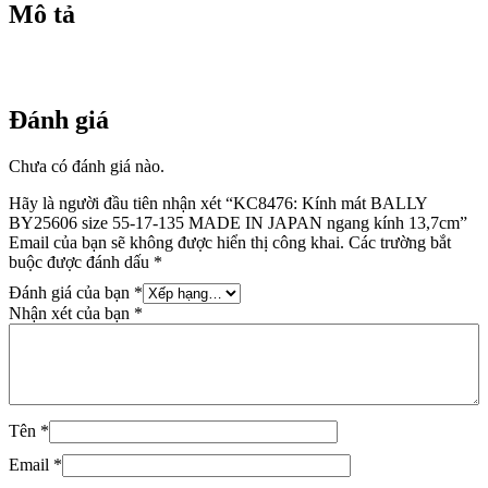
ngang
Mô tả
kính
13,7cm
số
lượng
Đánh giá
Chưa có đánh giá nào.
Hãy là người đầu tiên nhận xét “KC8476: Kính mát BALLY
BY25606 size 55-17-135 MADE IN JAPAN ngang kính 13,7cm”
Email của bạn sẽ không được hiển thị công khai.
Các trường bắt
buộc được đánh dấu
*
Đánh giá của bạn
*
Nhận xét của bạn
*
Tên
*
Email
*