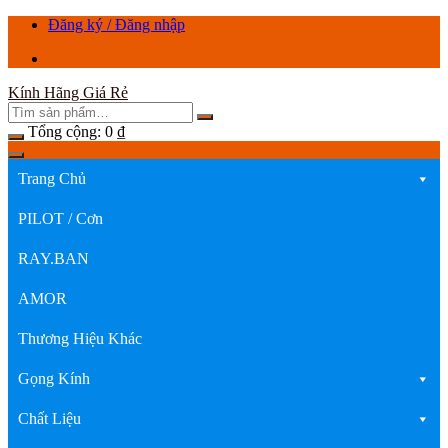
Chuyển
Đăng ký / Đăng nhập
tới
nội
dung
Kính Hãng Giá Rẻ
Tổng cộng:
0
₫
Trang Chủ
PILOT / Cơn
RAY.BAN
AMOR
Thương Hiệu Khác
Gọng Kính
Chất Liệu