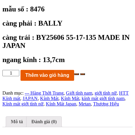
mẫu số : 8476
càng phải : BALLY
càng trái : BY25606 55-17-135 MADE IN
JAPAN
ngang kính : 13,7cm
KC8476:
Thêm vào giỏ hàng
Kính
mát
BALLY
Danh mục:
--- Hàng Thời Trang
,
Giới tính nam
,
giới tính nữ
,
HTT
BY25606
Kính mát
,
JAPAN
,
Kính Mát
,
Kính Mát
,
kính mát giới tính nam
,
size
Kính mát giới tính nữ
,
Kính Mát Japan
,
Metan
,
Thương Hiệu
55-
17-
135
MADE
Mô tả
Đánh giá (0)
IN
JAPAN