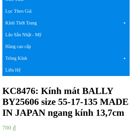
Lọc Theo Giá
Kính Thời Trang
Lão Sẵn Nhật - Mỹ
Hàng cao cấp
Tròng Kính
Liên Hệ
KC8476: Kính mát BALLY
BY25606 size 55-17-135 MADE
IN JAPAN ngang kính 13,7cm
700
₫