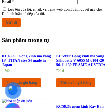
Email
*
Lưu tên của tôi, email, và trang web trong trình duyệt này cho
lần bình luận kế tiếp của tôi.
Sản phẩm tương tự
KC4399 : Gọng kính mạ vàng
KC5999: Gọng kính mạ vàng
IP- TITAN size 54 made in
Silhouette V 6055 M 6104 /20
Japan
56-11 130 FRAME AUSTRIA
1,500
₫
700
₫
Thêm vào giỏ hàng
Thêm vào giỏ hàng
KC5626: gọng kính Ray Ban