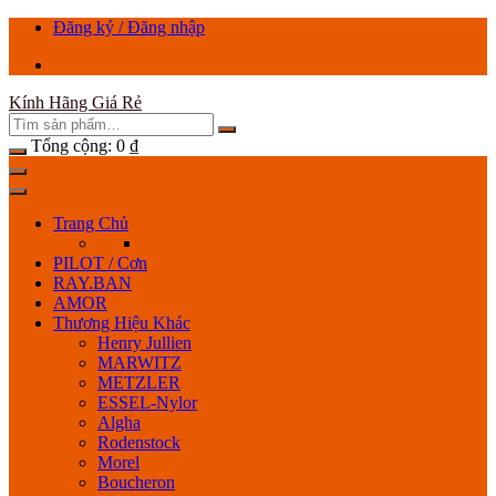
Chuyển
Đăng ký / Đăng nhập
tới
nội
dung
Kính Hãng Giá Rẻ
Tổng cộng:
0
₫
Trang Chủ
PILOT / Cơn
RAY.BAN
AMOR
Thương Hiệu Khác
Henry Jullien
MARWITZ
METZLER
ESSEL-Nylor
Algha
Rodenstock
Morel
Boucheron