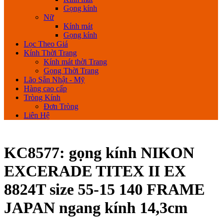
Gọng kính
Nữ
Kính mát
Gọng kính
Lọc Theo Giá
Kính Thời Trang
Kính mát thời Trang
Gọng Thời Trang
Lão Sẵn Nhật - Mỹ
Hàng cao cấp
Tròng Kính
Đơn Tròng
Liên Hệ
KC8577: gọng kính NIKON
EXCERADE TITEX II EX
8824T size 55-15 140 FRAME
JAPAN ngang kính 14,3cm