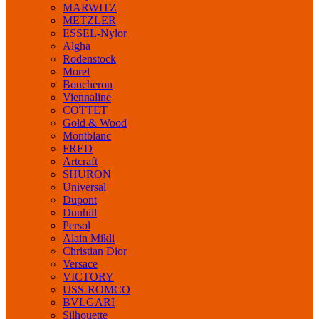
MARWITZ
METZLER
ESSEL-Nylor
Algha
Rodenstock
Morel
Boucheron
Viennaline
COTTET
Gold & Wood
Montblanc
FRED
Artcraft
SHURON
Universal
Dupont
Dunhill
Persol
Alain Mikli
Christian Dior
Versace
VICTORY
USS-ROMCO
BVLGARI
Silhouette