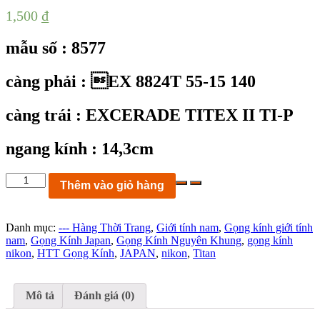
1,500
₫
mẫu số : 8577
càng phải : EX 8824T 55-15 140
càng trái : EXCERADE TITEX II TI-P
ngang kính : 14,3cm
KC8577:
Thêm vào giỏ hàng
gọng
kính
NIKON
Danh mục:
--- Hàng Thời Trang
,
Giới tính nam
,
Gọng kính giới tính
EXCERADE
nam
,
Gọng Kính Japan
,
Gọng Kính Nguyên Khung
,
gọng kính
TITEX
nikon
,
HTT Gọng Kính
,
JAPAN
,
nikon
,
Titan
II
EX
8824T
size
Mô tả
Đánh giá (0)
55-
15