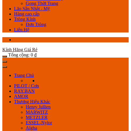
Gọng Thời Trang
Lão Sẵn Nhật - Mỹ
Hàng cao cấp
Tròng Kính
Đơn Tròng
Liên Hệ
Kính Hãng Giá Rẻ
Tổng cộng:
0
₫
Trang Chủ
PILOT / Cơn
RAY.BAN
AMOR
Thương Hiệu Khác
Henry Jullien
MARWITZ
METZLER
ESSEL-Nylor
Algha