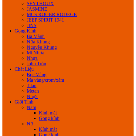
SEYTHOUX
JASMINE
MCS ROGER RODEGE
JEEP SPIRIT 1941
JINS
Gọng Kính
Ba Mảnh
Nửa Khung
Nguyên Khung
Mí Nhựa
Nhựa
John Tròn
Chất Liệu
Bọc Vàng
Mạ vàng/crom/xám
Titan
Metan
Nhựa
Giới Tính
Nam
Kính mát
Gọng kính
Nữ
Kính mát
Gọng kính