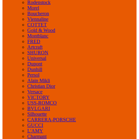
Rodenstock
Morel
Boucheron
Viennaline
COTTET
Gold & Wood
Montblanc
FRED
Artcraft
SHURON
Universal
Dupont
Dunhill
Persol
Alain Mikli
Christian Dior
Versace
VICTORY
USS-ROMCO
BVLGARI
Silhouette
CARRERA-PORSCHE
GUCCI
L'AMY
Charmant