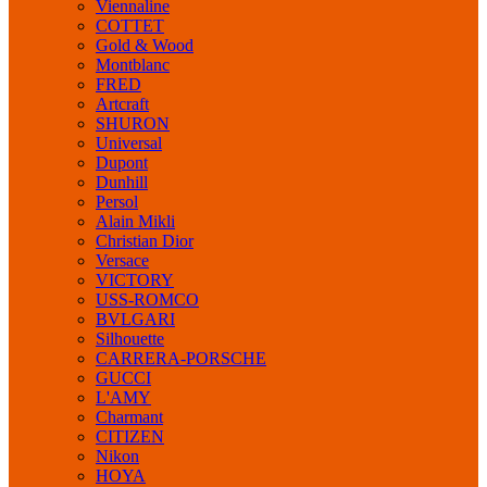
Viennaline
COTTET
Gold & Wood
Montblanc
FRED
Artcraft
SHURON
Universal
Dupont
Dunhill
Persol
Alain Mikli
Christian Dior
Versace
VICTORY
USS-ROMCO
BVLGARI
Silhouette
CARRERA-PORSCHE
GUCCI
L'AMY
Charmant
CITIZEN
Nikon
HOYA