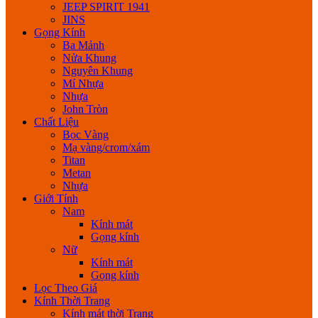
JEEP SPIRIT 1941
JINS
Gọng Kính
Ba Mảnh
Nửa Khung
Nguyên Khung
Mí Nhựa
Nhựa
John Tròn
Chất Liệu
Bọc Vàng
Mạ vàng/crom/xám
Titan
Metan
Nhựa
Giới Tính
Nam
Kính mát
Gọng kính
Nữ
Kính mát
Gọng kính
Lọc Theo Giá
Kính Thời Trang
Kính mát thời Trang