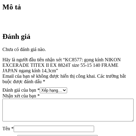
140
Mô tả
FRAME
JAPAN
ngang
kính
14,3cm
Đánh giá
số
lượng
Chưa có đánh giá nào.
Hãy là người đầu tiên nhận xét “KC8577: gọng kính NIKON
EXCERADE TITEX II EX 8824T size 55-15 140 FRAME
JAPAN ngang kính 14,3cm”
Email của bạn sẽ không được hiển thị công khai.
Các trường bắt
buộc được đánh dấu
*
Đánh giá của bạn
*
Nhận xét của bạn
*
Tên
*