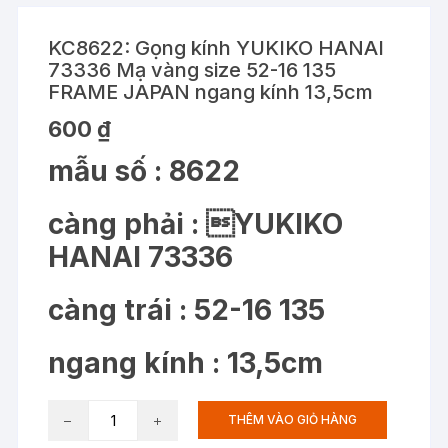
KC8622: Gọng kính YUKIKO HANAI
73336 Mạ vàng size 52-16 135
FRAME JAPAN ngang kính 13,5cm
600
₫
mẫu số : 8622
càng phải : YUKIKO
HANAI 73336
càng trái : 52-16 135
ngang kính : 13,5cm
KC8622:
THÊM VÀO GIỎ HÀNG
Gọng