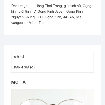
kính
Danh mục:
--- Hàng Thời Trang
,
giới tính nữ
,
Gọng
YUKIKO
kính giới tính nữ
,
Gọng Kính Japan
,
Gọng Kính
HANAI
Nguyên Khung
,
HTT Gọng Kính
,
JAPAN
,
Mạ
73336
vàng/crom/xám
,
Titan
Mạ
vàng
size
52-
16
135
MÔ TẢ
FRAME
JAPAN
ĐÁNH GIÁ (0)
ngang
kính
13,5cm
MÔ TẢ
số
lượng