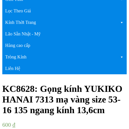
Lọc Theo Giá
Kính Thời Trang
Lão Sẵn Nhật - Mỹ
Hàng cao cấp
Tròng Kính
Liên Hệ
KC8628: Gọng kính YUKIKO
HANAI 7313 mạ vàng size 53-
16 135 ngang kính 13,6cm
600
₫