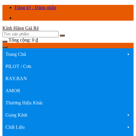
Chuyển
Đăng ký / Đăng nhập
tới
nội
dung
Kính Hãng Giá Rẻ
Tổng cộng:
0
₫
Trang Chủ
PILOT / Cơn
RAY.BAN
AMOR
Thương Hiệu Khác
Gọng Kính
Chất Liệu