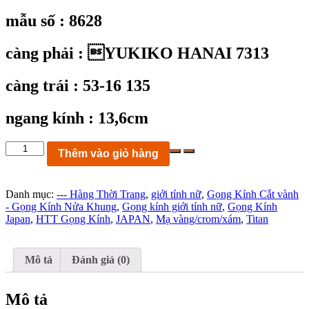
mẫu số : 8628
càng phải : YUKIKO HANAI 7313
càng trái : 53-16 135
ngang kính : 13,6cm
KC8628:
Thêm vào giỏ hàng
Gọng
kính
YUKIKO
Danh mục:
--- Hàng Thời Trang
,
giới tính nữ
,
Gọng Kính Cắt vành
HANAI
- Gọng Kính Nửa Khung
,
Gọng kính giới tính nữ
,
Gọng Kính
7313
Japan
,
HTT Gọng Kính
,
JAPAN
,
Mạ vàng/crom/xám
,
Titan
mạ
vàng
size
53-
Mô tả
Đánh giá (0)
16
135
ngang
Mô tả
kính