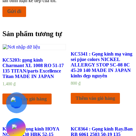
lần bình luận kế tiếp của tôi.
Sản phẩm tương tự
KC5341 : Gọng kính mạ vàng
sei pjue colors NICKEL
KC5203: gọng kính
ALLERGY STOP SC-08 8C
Charmant XL 1008 RO 51-17
45-20 140 MADE IN JAPAN
135 TITAN/parts Excellence
kinhs đẹp nguyên
Titan MADE IN JAPAN
800
₫
1,400
₫
Thêm vào giỏ hàng
Thêm vào giỏ hàng
KC5748: Gọng kính HOYA
KC8364 : Gọng kính Ray.Ban
NO5048 K30 HBK 52-15
RB 6061 2503 50-19 135