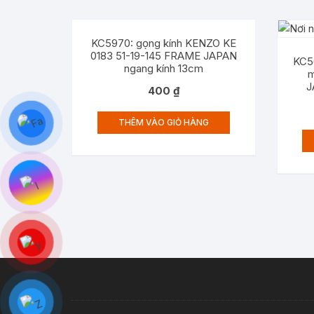
KC5970: gọng kính KENZO KE
0183 51-19-145 FRAME JAPAN
KC5
ngang kính 13cm
m
J
400
₫
THÊM VÀO GIỎ HÀNG