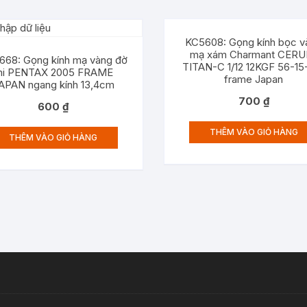
KC5608: Gọng kính bọc v
mạ xám Charmant CERU
668: Gọng kính mạ vàng đờ
TITAN-C 1/12 12KGF 56-15
i PENTAX 2005 FRAME
frame Japan
APAN ngang kính 13,4cm
700
₫
600
₫
THÊM VÀO GIỎ HÀNG
THÊM VÀO GIỎ HÀNG