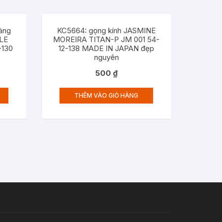
àng
KC5664: gọng kính JASMINE
LE
MOREIRA TITAN-P JM 001 54-
-130
12-138 MADE IN JAPAN đẹp
nguyên
500
₫
THÊM VÀO GIỎ HÀNG