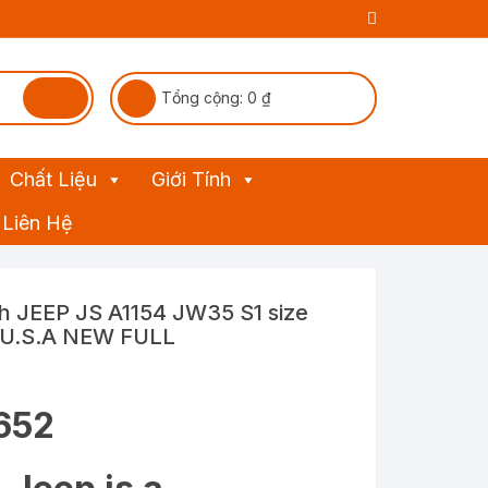
Tổng cộng:
0
₫
Chất Liệu
Giới Tính
Liên Hệ
h JEEP JS A1154 JW35 S1 size
 U.S.A NEW FULL
652