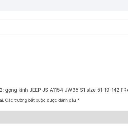
S1
size
51-
19-
142
FRAME
U.S.A
NEW
FULL
số
lượng
52: gọng kính JEEP JS A1154 JW35 S1 size 51-19-142 
i.
Các trường bắt buộc được đánh dấu
*