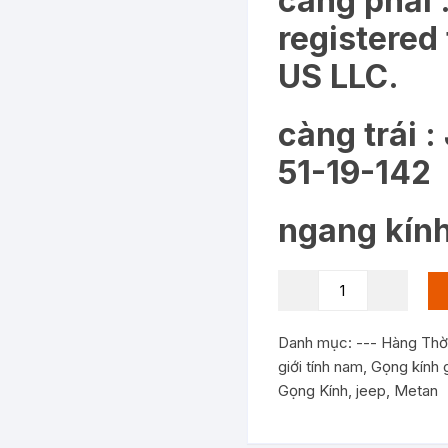
càng phải :
registered
US LLC.
càng trái 
51-19-142
ngang kính
KC8652:
gọng
kính
Danh mục:
--- Hàng Thờ
JEEP
giới tính nam
,
Gọng kính g
JS
Gọng Kính
,
jeep
,
Metan
A1154
JW35