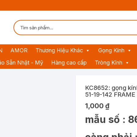
N
AMOR
Thương Hiệu Khác
Gọng Kính
ão Sẵn Nhật - Mỹ
Hàng cao cấp
Tròng Kính
KC8652: gọng kín
51-19-142 FRAME
1,000
₫
mẫu số : 8