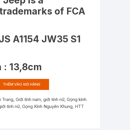
 Jeep is a
 trademarks of FCA
: JS A1154 JW35 S1
 : 13,8cm
THÊM VÀO GIỎ HÀNG
i Trang
,
Giới tính nam
,
giới tính nữ
,
Gọng kính
iới tính nữ
,
Gọng Kính Nguyên Khung
,
HTT