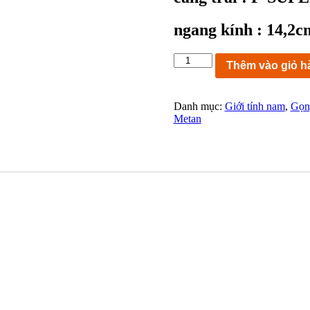
ngang kính : 14,2c
KC9210:
Thêm vào giỏ h
gọng
kính
lật
Danh mục:
Giới tính nam
,
Gọng
NEW
Metan
GENTLE
512
GP
FSUPER
TITAN
mạ
vàng
size
56-
16-
140
MADE
IN
JAPAN
gọng
đẹp