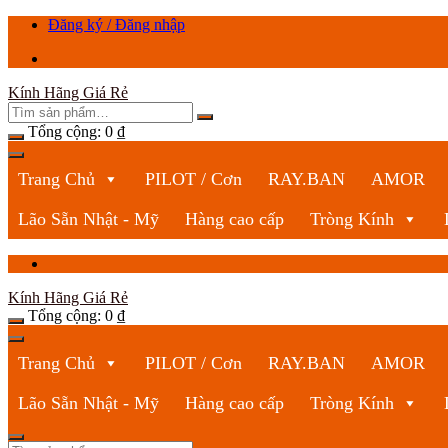
Chuyển
Đăng ký / Đăng nhập
tới
nội
dung
Kính Hãng Giá Rẻ
Tổng cộng:
0
₫
Trang Chủ
PILOT / Cơn
RAY.BAN
AMOR
Lão Sẵn Nhật - Mỹ
Hàng cao cấp
Tròng Kính
Kính Hãng Giá Rẻ
Tổng cộng:
0
₫
Trang Chủ
PILOT / Cơn
RAY.BAN
AMOR
Lão Sẵn Nhật - Mỹ
Hàng cao cấp
Tròng Kính