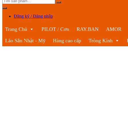
Đăng ký / Đăng nhập
Trang Chủ
PILOT / Cơn
RAY.BAN
AMOR
Lão Sẵn Nhật - Mỹ
Hàng cao cấp
Tròng Kính