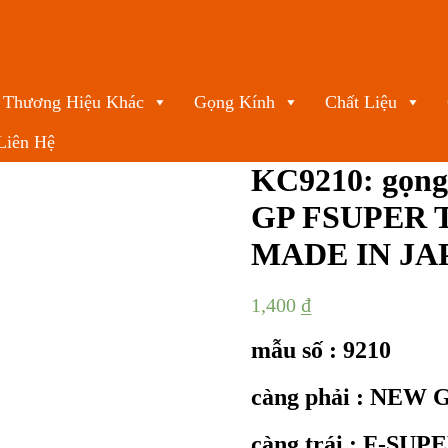
Thương Hiệu Khác
Gọng Kính
Chất Liệu
Liên Hệ
KC9210: gọng
GP FSUPER TI
MADE IN JAP
1,400
₫
mẫu số : 9210
càng phải : NEW
càng trái : F-SUP