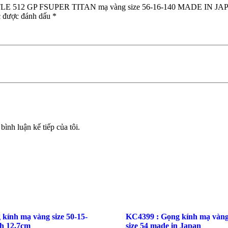
GENTLE 512 GP FSUPER TITAN mạ vàng size 56-16-140 MADE IN JA
nguyên
c được đánh dấu
*
số
lượng
bình luận kế tiếp của tôi.
kính mạ vàng size 50-15-
KC4399 : Gọng kính mạ vàn
nh 12.7cm
size 54 made in Japan