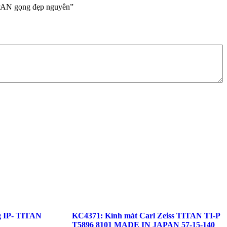
PAN gọng đẹp nguyên”
g IP- TITAN
KC4371: Kính mát Carl Zeiss TITAN TI-P
T5896 8101 MADE IN JAPAN 57-15-140