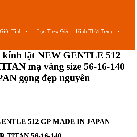
Giới Tính
Lọc Theo Giá
Kính Thời Trang
 kính lật NEW GENTLE 512
TAN mạ vàng size 56-16-140
AN gọng đẹp nguyên
 GENTLE 512 GP MADE IN JAPAN
ER TITAN 56-16-140