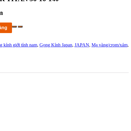
m
àng
 kính giới tính nam
,
Gọng Kính Japan
,
JAPAN
,
Mạ vàng/crom/xám
,