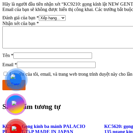
Hãy là người đầu tiên nhận xét “KC9210: gọng kính lật NEW 
Email của bạn sẽ không được hiển thị công khai.
Các trường bắt buộ
Đánh giá của bạn
*
Nhận xét của bạn
*
Tên
*
Email
*
Lưu tên của tôi, email, và trang web trong trình duyệt này cho lần 
Sản phẩm tương tự
KC5003: Gọng kính ba mảnh PALACIO
KC5620: gọng 
PL-0140 T-Ti-P MADE IN JAPAN
135 ngang kí