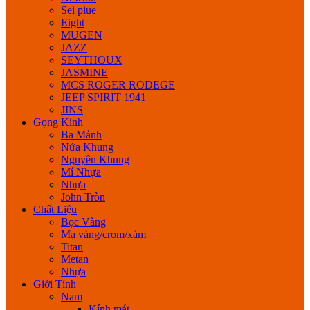
Sei piue
Eight
MUGEN
JAZZ
SEYTHOUX
JASMINE
MCS ROGER RODEGE
JEEP SPIRIT 1941
JINS
Gọng Kính
Ba Mảnh
Nửa Khung
Nguyên Khung
Mí Nhựa
Nhựa
John Tròn
Chất Liệu
Bọc Vàng
Mạ vàng/crom/xám
Titan
Metan
Nhựa
Giới Tính
Nam
Kính mát