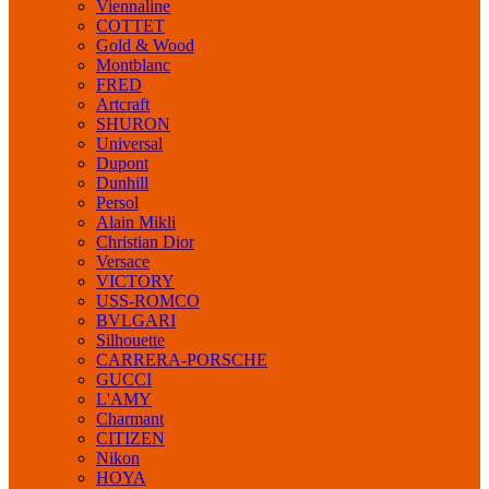
Viennaline
COTTET
Gold & Wood
Montblanc
FRED
Artcraft
SHURON
Universal
Dupont
Dunhill
Persol
Alain Mikli
Christian Dior
Versace
VICTORY
USS-ROMCO
BVLGARI
Silhouette
CARRERA-PORSCHE
GUCCI
L'AMY
Charmant
CITIZEN
Nikon
HOYA