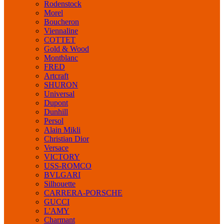
Rodenstock
Morel
Boucheron
Viennaline
COTTET
Gold & Wood
Montblanc
FRED
Artcraft
SHURON
Universal
Dupont
Dunhill
Persol
Alain Mikli
Christian Dior
Versace
VICTORY
USS-ROMCO
BVLGARI
Silhouette
CARRERA-PORSCHE
GUCCI
L'AMY
Charmant