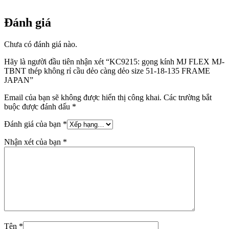
cầu
dẻo
càng
Đánh giá
dẻo
size
Chưa có đánh giá nào.
51-
18-
Hãy là người đầu tiên nhận xét “KC9215: gọng kính MJ FLEX MJ-
135
TBNT thép không rỉ cầu dẻo càng dẻo size 51-18-135 FRAME
FRAME
JAPAN”
JAPAN
số
Email của bạn sẽ không được hiển thị công khai.
Các trường bắt
lượng
buộc được đánh dấu
*
Đánh giá của bạn
*
Nhận xét của bạn
*
Tên
*