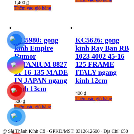
1,400
₫
Thêm vào giỏ hàng
KC5980: gọng
KC5626: gọng
kính Empire
kính Ray Ban RB
Rumor
1023 4002 45-16
TITANIUM 8827
125 FRAME
51-16-135 MADE
ITALY ngang
IN JAPAN ngang
kính 12cm
kính 13cm
400
₫
Thêm vào giỏ hàng
500
₫
Thêm vào giỏ hàng
@ Sài Thành Kính Cổ - GPKD/MST: 0312612600 - Địa Chỉ: 650