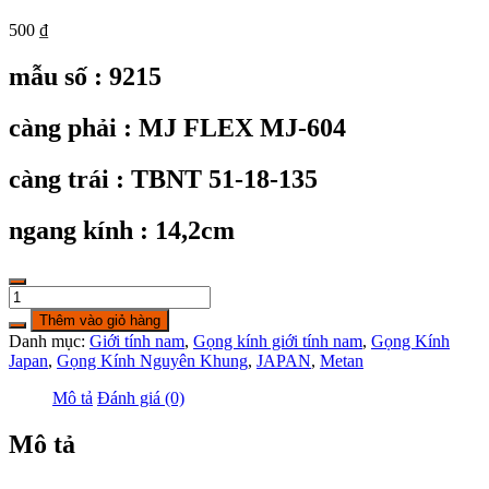
500
₫
mẫu số : 9215
càng phải : MJ FLEX MJ-604
càng trái : TBNT 51-18-135
ngang kính : 14,2cm
KC9215:
gọng
Thêm vào giỏ hàng
kính
Danh mục:
Giới tính nam
,
Gọng kính giới tính nam
,
Gọng Kính
MJ
Japan
,
Gọng Kính Nguyên Khung
,
JAPAN
,
Metan
FLEX
MJ-
Mô tả
Đánh giá (0)
TBNT
thép
Mô tả
không
rỉ