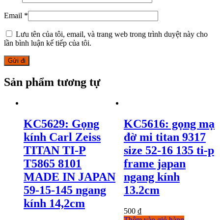
Email
*
Lưu tên của tôi, email, và trang web trong trình duyệt này cho
lần bình luận kế tiếp của tôi.
Sản phẩm tương tự
KC5629: Gọng
KC5616: gọng mạ
kính Carl Zeiss
đờ mi titan 9317
TITAN TI-P
size 52-16 135 ti-p
T5865 8101
frame japan
MADE IN JAPAN
ngang kính
59-15-145 ngang
13.2cm
kính 14,2cm
500
₫
Thêm vào giỏ hàng