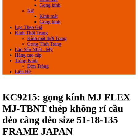
Gọng kính
Nữ
Kính mát
Gọng kính
Lọc Theo Giá
Kính Thời Trang
Kính mát thời Trang
Gọng Thời Trang
Lão Sẵn Nhật - Mỹ
Hàng cao cấp
Tròng Kính
Đơn Tròng
Liên Hệ
KC9215: gọng kính MJ FLEX
MJ-TBNT thép không rỉ cầu
dẻo càng dẻo size 51-18-135
FRAME JAPAN