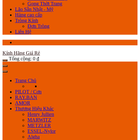
Gọng Thời Trang
Lão Sẵn Nhật - Mỹ
Hàng cao cấp
Tròng Kính
Đơn Tròng
Liên Hệ
Kính Hãng Giá Rẻ
Tổng cộng:
0
₫
Trang Chủ
PILOT / Cơn
RAY.BAN
AMOR
Thương Hiệu Khác
Henry Jullien
MARWITZ
METZLER
ESSEL-Nylor
Algha