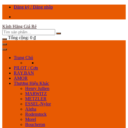
Chuyển
Đăng ký / Đăng nhập
tới
nội
dung
Kính Hãng Giá Rẻ
Tổng cộng:
0
₫
Trang Chủ
PILOT / Cơn
RAY.BAN
AMOR
Thương Hiệu Khác
Henry Jullien
MARWITZ
METZLER
ESSEL-Nylor
Algha
Rodenstock
Morel
Boucheron