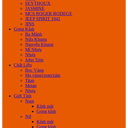
SEYTHOUX
JASMINE
MCS ROGER RODEGE
JEEP SPIRIT 1941
JINS
Gọng Kính
Ba Mảnh
Nửa Khung
Nguyên Khung
Mí Nhựa
Nhựa
John Tròn
Chất Liệu
Bọc Vàng
Mạ vàng/crom/xám
Titan
Metan
Nhựa
Giới Tính
Nam
Kính mát
Gọng kính
Nữ
Kính mát
Gọng kính