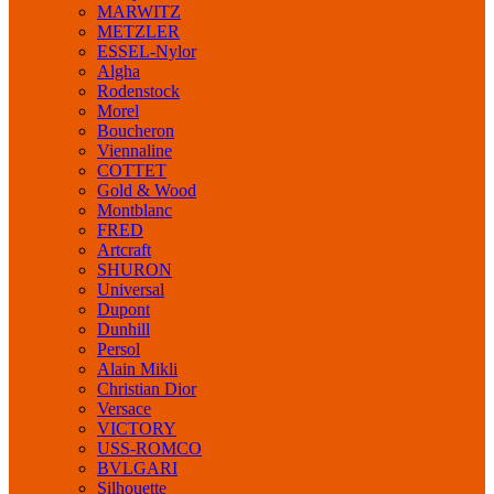
MARWITZ
METZLER
ESSEL-Nylor
Algha
Rodenstock
Morel
Boucheron
Viennaline
COTTET
Gold & Wood
Montblanc
FRED
Artcraft
SHURON
Universal
Dupont
Dunhill
Persol
Alain Mikli
Christian Dior
Versace
VICTORY
USS-ROMCO
BVLGARI
Silhouette