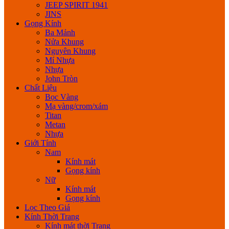
JEEP SPIRIT 1941
JINS
Gọng Kính
Ba Mảnh
Nửa Khung
Nguyên Khung
Mí Nhựa
Nhựa
John Tròn
Chất Liệu
Bọc Vàng
Mạ vàng/crom/xám
Titan
Metan
Nhựa
Giới Tính
Nam
Kính mát
Gọng kính
Nữ
Kính mát
Gọng kính
Lọc Theo Giá
Kính Thời Trang
Kính mát thời Trang