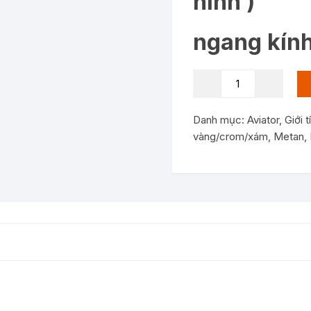
hình )
ngang kính
KC9241:
kính
mát
Danh mục:
Aviator
,
Giới 
RAY-
vàng/crom/xám
,
Metan
,
BAN
Aviator
size
62-
14
càng
móc
Mắt
RB
G15
FRAME