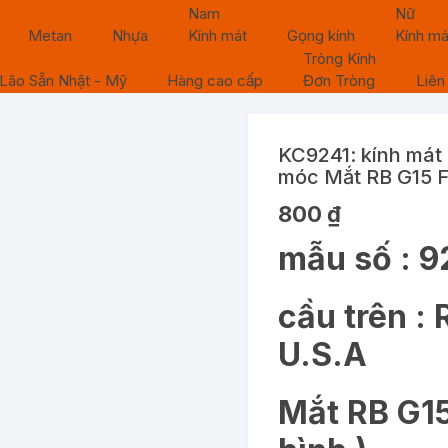
Nam
Nữ
Metan
Nhựa
Kính mát
Gọng kính
Kính má
Tròng Kính
Lão Sẵn Nhật - Mỹ
Hàng cao cấp
Đơn Tròng
Liên
KC9241: kính mát
móc Mắt RB G15 
800
₫
mẫu số : 9
cầu trên :
U.S.A
Mắt RB G15