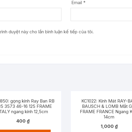
Email
*
rình duyệt này cho lần bình luận kế tiếp của tôi.
850: gọng kính Ray Ban RB
KC1022: Kính Mát RAY-
35 3573 46-16 125 FRAME
BAUSCH & LOMB Mắt G
ITALY ngang kính 12,5cm
FRAME FRANCE Ngang K
14cm
400
₫
1,000
₫