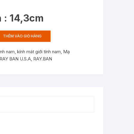
 : 14,3cm
THÊM VÀO GIỎ HÀNG
tính nam
,
kính mát giới tính nam
,
Mạ
RAY BAN U.S.A
,
RAY.BAN