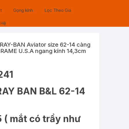
t
Gọng kính
Lọc Theo Giá
 Hệ
 RAY-BAN Aviator size 62-14 càng
FRAME U.S.A ngang kính 14,3cm
241
 RAY BAN B&L 62-14
 ( mắt có trầy như