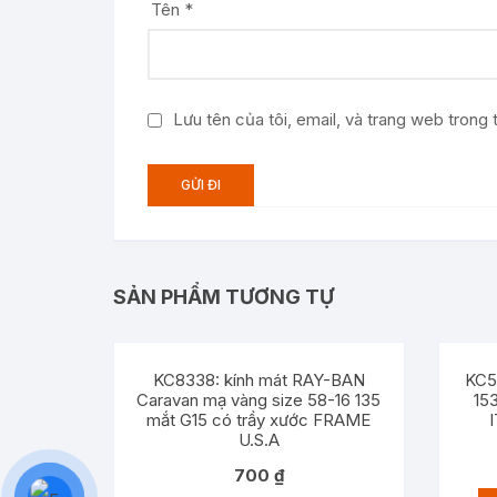
Tên
*
Lưu tên của tôi, email, và trang web trong t
SẢN PHẨM TƯƠNG TỰ
KC8338: kính mát RAY-BAN
KC5
Caravan mạ vàng size 58-16 135
15
mắt G15 có trầy xước FRAME
U.S.A
700
₫