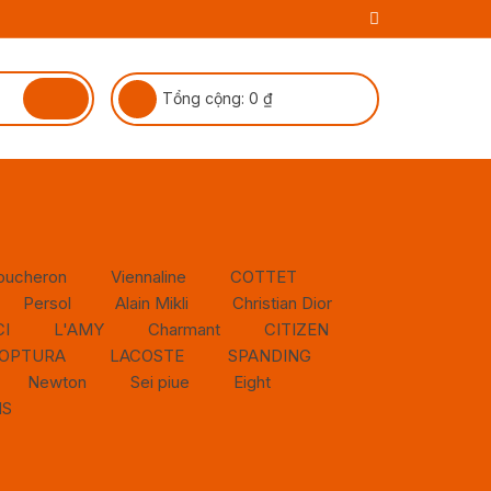
Tổng cộng:
0
₫
oucheron
Viennaline
COTTET
Persol
Alain Mikli
Christian Dior
I
L'AMY
Charmant
CITIZEN
OPTURA
LACOSTE
SPANDING
Newton
Sei piue
Eight
NS