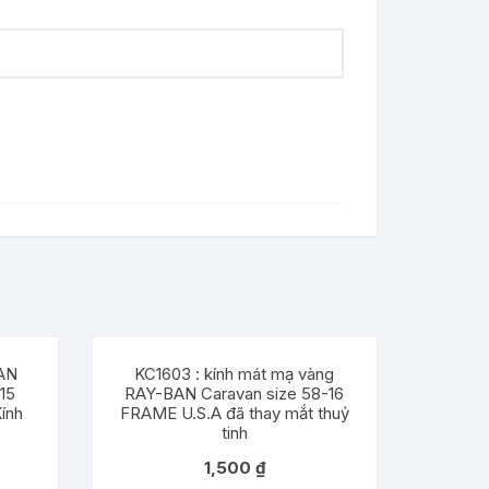
BAN
KC1603 : kính mát mạ vàng
15
RAY-BAN Caravan size 58-16
ính
FRAME U.S.A đã thay mắt thuỷ
tinh
1,500
₫