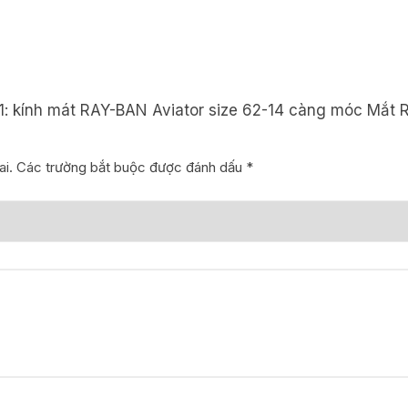
U.S.A
ngang
kính
14,3cm
số
41: kính mát RAY-BAN Aviator size 62-14 càng móc Mắt
lượng
i.
Các trường bắt buộc được đánh dấu
*