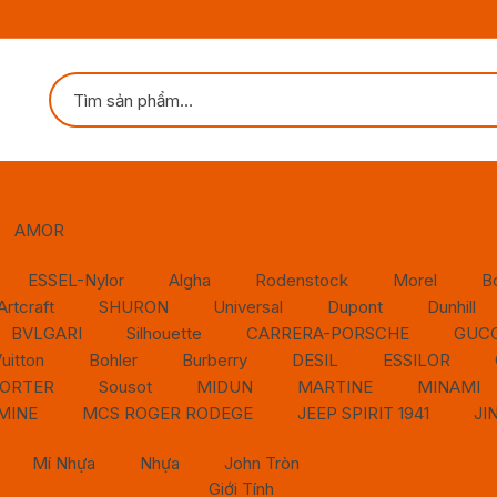
AMOR
ESSEL-Nylor
Algha
Rodenstock
Morel
B
Artcraft
SHURON
Universal
Dupont
Dunhill
BVLGARI
Silhouette
CARRERA-PORSCHE
GUCC
uitton
Bohler
Burberry
DESIL
ESSILOR
ORTER
Sousot
MIDUN
MARTINE
MINAMI
MINE
MCS ROGER RODEGE
JEEP SPIRIT 1941
JI
Mí Nhựa
Nhựa
John Tròn
Giới Tính