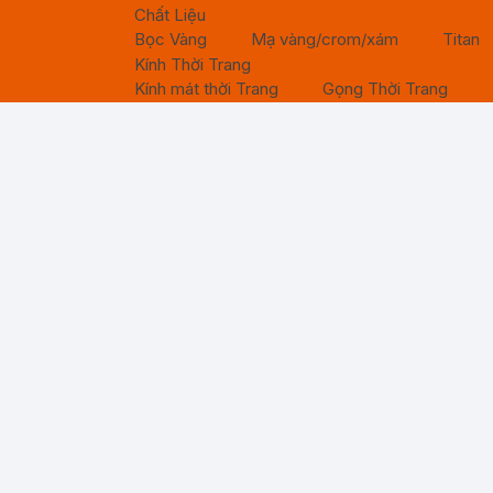
Chất Liệu
Bọc Vàng
Mạ vàng/crom/xám
Titan
Kính Thời Trang
Kính mát thời Trang
Gọng Thời Trang