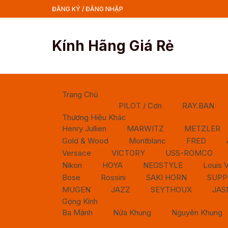
Chuyển
ĐĂNG KÝ / ĐĂNG NHẬP
tới
nội
dung
Kính Hãng Giá Rẻ
Trang Chủ
PILOT / Cơn
RAY.BAN
Thương Hiệu Khác
Henry Jullien
MARWITZ
METZLER
Gold & Wood
Montblanc
FRED
Versace
VICTORY
USS-ROMCO
Nikon
HOYA
NEOSTYLE
Louis V
Bose
Rossini
SAKI HORN
SUPP
MUGEN
JAZZ
SEYTHOUX
JAS
Gọng Kính
Ba Mảnh
Nửa Khung
Nguyên Khung