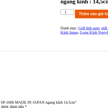
ngang kính : 14,5c
KC9253:
Thêm vào giỏ h
Gọng
kính
SPIVVY
Danh mục:
Giới tính nam
,
giới
GUN
Kính Japan
,
Gọng Kính Nguy
SP-
1006
MADE
IN
JAPAN
ngang
kính
14,5cm
số
lượng
UN SP-1006 MADE IN JAPAN ngang kính 14,5cm”
c được đánh dấu
*