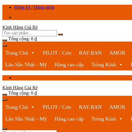
Chuyển
Đăng ký / Đăng nhập
tới
nội
dung
Kính Hãng Giá Rẻ
Tổng cộng:
0
₫
Trang Chủ
PILOT / Cơn
RAY.BAN
AMOR
Lão Sẵn Nhật - Mỹ
Hàng cao cấp
Tròng Kính
Kính Hãng Giá Rẻ
Tổng cộng:
0
₫
Trang Chủ
PILOT / Cơn
RAY.BAN
AMOR
Lão Sẵn Nhật - Mỹ
Hàng cao cấp
Tròng Kính