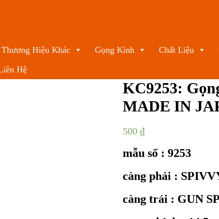
Thương Hiệu Khác
Gọng Kính
Chất Liệu
Liên Hệ
KC9253: Gọn
MADE IN JAP
500
₫
mẫu số : 9253
càng phải : SPI
càng trái : GUN S