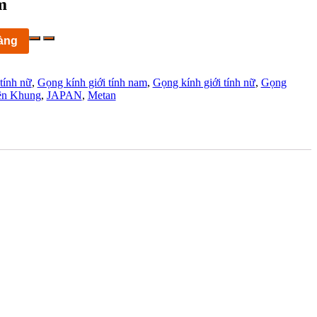
m
àng
 tính nữ
,
Gọng kính giới tính nam
,
Gọng kính giới tính nữ
,
Gọng
ên Khung
,
JAPAN
,
Metan