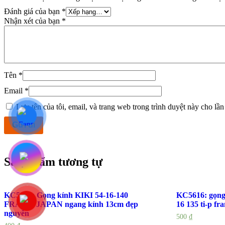
Đánh giá của bạn
*
Nhận xét của bạn
*
Tên
*
Email
*
Lưu tên của tôi, email, và trang web trong trình duyệt này cho lần 
Sản phẩm tương tự
KC5974: Gọng kính KIKI 54-16-140
KC5616: gọng 
FRAME JAPAN ngang kính 13cm đẹp
16 135 ti-p f
nguyên
500
₫