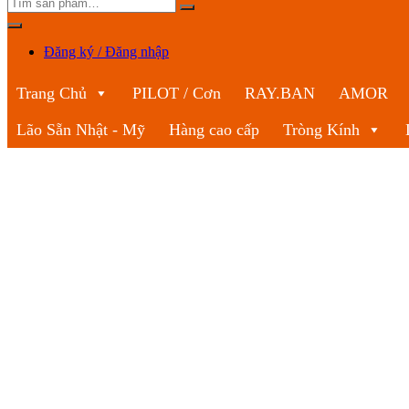
Đăng ký / Đăng nhập
Trang Chủ
PILOT / Cơn
RAY.BAN
AMOR
Lão Sẵn Nhật - Mỹ
Hàng cao cấp
Tròng Kính