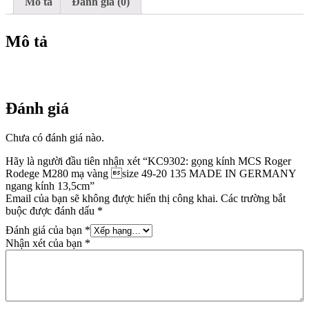
size
Mô tả
Đánh giá (0)
49-
20
135
Mô tả
MADE
IN
GERMANY
ngang
kính
Đánh giá
13,5cm
số
lượng
Chưa có đánh giá nào.
Hãy là người đầu tiên nhận xét “KC9302: gọng kính MCS Roger
Rodege M280 mạ vàng size 49-20 135 MADE IN GERMANY
ngang kính 13,5cm”
Email của bạn sẽ không được hiển thị công khai.
Các trường bắt
buộc được đánh dấu
*
Đánh giá của bạn
*
Nhận xét của bạn
*