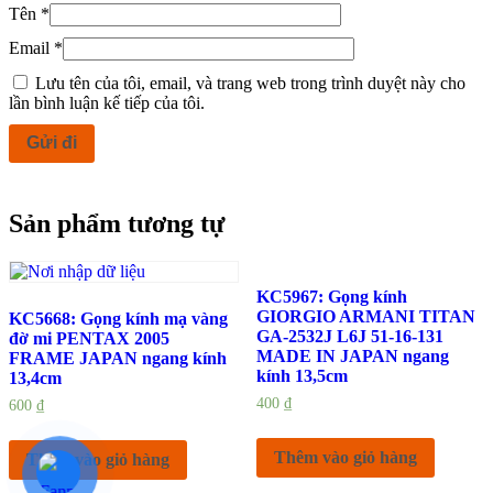
Tên
*
Email
*
Lưu tên của tôi, email, và trang web trong trình duyệt này cho
lần bình luận kế tiếp của tôi.
Sản phẩm tương tự
KC5967: Gọng kính
GIORGIO ARMANI TITAN
KC5668: Gọng kính mạ vàng
GA-2532J L6J 51-16-131
đờ mi PENTAX 2005
MADE IN JAPAN ngang
FRAME JAPAN ngang kính
kính 13,5cm
13,4cm
400
₫
600
₫
Thêm vào giỏ hàng
Thêm vào giỏ hàng