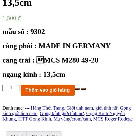
13,5cm
1,500
₫
mẫu số : 9302
càng phải : MADE IN GERMANY
càng trái : MCS M280 49-20
ngang kính : 13,5cm
KC9302:
Thêm vào giỏ hàng
gọng
kính
MCS
Danh mục:
--- Hàng Thời Trang
,
Giới tính nam
,
giới tính nữ
,
Gọng
Roger
kính giới tính nam
,
Gọng kính giới tính nữ
,
Gọng Kính Nguyên
Rodege
Khung
,
HTT Gọng Kính
,
Mạ vàng/crom/xám
,
MCS Roger Rodege
M280
mạ
vàng