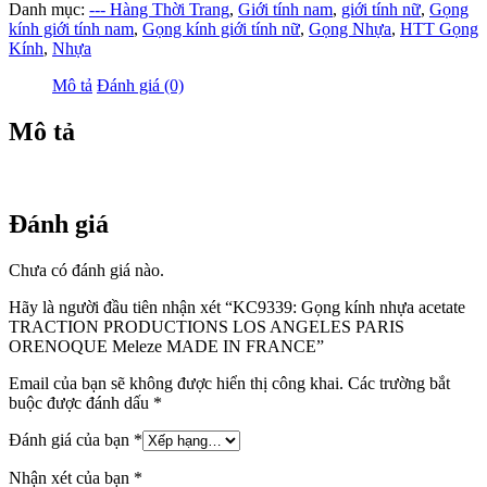
kính
Danh mục:
--- Hàng Thời Trang
,
Giới tính nam
,
giới tính nữ
,
Gọng
nhựa
kính giới tính nam
,
Gọng kính giới tính nữ
,
Gọng Nhựa
,
HTT Gọng
acetate
Kính
,
Nhựa
TRACTION
PRODUCTIONS
Mô tả
Đánh giá (0)
LOS
ANGELES
Mô tả
PARIS
ORENOQUE
Meleze
MADE
IN
Đánh giá
FRANCE
số
Chưa có đánh giá nào.
lượng
Hãy là người đầu tiên nhận xét “KC9339: Gọng kính nhựa acetate
TRACTION PRODUCTIONS LOS ANGELES PARIS
ORENOQUE Meleze MADE IN FRANCE”
Email của bạn sẽ không được hiển thị công khai.
Các trường bắt
buộc được đánh dấu
*
Đánh giá của bạn
*
Nhận xét của bạn
*