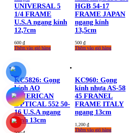
UNIVERSAL 5
HGB 54-17
1/4 FRAME
FRAME JAPAN
U.S.A ngang kính
ngang kính
12,7cm
13,5cm
600
₫
500
₫
Thêm vào giỏ hàng
Thêm vào giỏ hàng
KC5826: Gọng
KC960: Gọng
kính AO
kính nhựa AS-58
AMERICAN
45 FRANEL
OPTICAL 552 50-
FRAME ITALY
16 U.S.A ngang
ngang 13cm
kính 13cm
1,200
₫
Thêm vào giỏ hàng
500
₫