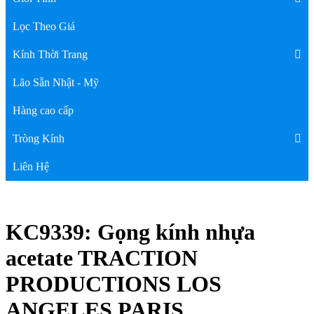
Lọc Theo Giá
Kính Thời Trang
Lão Sẵn Nhật - Mỹ
Hàng cao cấp
Tròng Kính
Liên Hệ
KC9339: Gọng kính nhựa
acetate TRACTION
PRODUCTIONS LOS
ANGELES PARIS