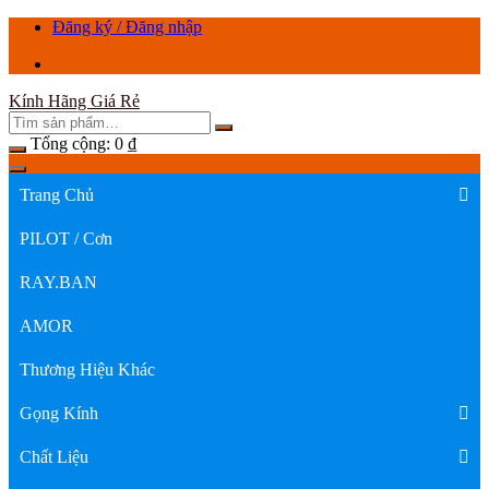
Chuyển
Đăng ký / Đăng nhập
tới
nội
dung
Kính Hãng Giá Rẻ
Tổng cộng:
0
₫
Trang Chủ
PILOT / Cơn
RAY.BAN
AMOR
Thương Hiệu Khác
Gọng Kính
Chất Liệu