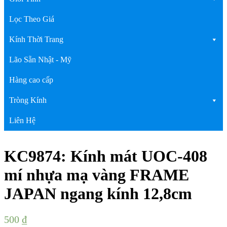
Lọc Theo Giá
Kính Thời Trang
Lão Sẵn Nhật - Mỹ
Hàng cao cấp
Tròng Kính
Liên Hệ
KC9874: Kính mát UOC-408
mí nhựa mạ vàng FRAME
JAPAN ngang kính 12,8cm
500
₫