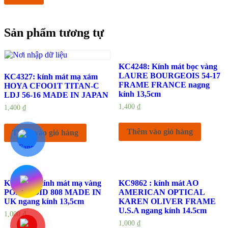
Sản phẩm tương tự
KC4248: Kính mát bọc vàng
LAURE BOURGEOIS 54-17
KC4327: kính mát mạ xám
FRAME FRANCE nagng
HOYA CFOO1T TITAN-C
kính 13,5cm
LDJ 56-16 MADE IN JAPAN
1,400
₫
1,400
₫
Thêm vào giỏ hàng
Thêm vào giỏ hàng
KC4415: Kính mát mạ vàng
KC9862 : kính mát AO
POLAROID 808 MADE IN
AMERICAN OPTICAL
UK ngang kính 13,5cm
KAREN OLIVER FRAME
U.S.A ngang kính 14.5cm
1,000
₫
1,000
₫