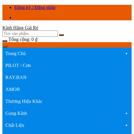
Chuyển
Đăng ký / Đăng nhập
tới
nội
dung
Kính Hãng Giá Rẻ
Tổng cộng:
0
₫
Trang Chủ
PILOT / Cơn
RAY.BAN
AMOR
Thương Hiệu Khác
Gọng Kính
Chất Liệu