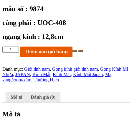
mẫu số : 9874
càng phải : UOC-408
ngang kính : 12,8cm
KC9874:
Thêm vào giỏ hàng
Kính
mát
UOC-
Danh mục:
Giới tính nam
,
Gọng kính giới tính nam
,
Gọng Kính Mí
408
Nhựa
,
JAPAN
,
Kính Mát
,
Kính Mát
,
Kính Mát Japan
,
Mạ
mí
vàng/crom/xám
,
Thương Hiệu
nhựa
mạ
vàng
FRAME
Mô tả
Đánh giá (0)
JAPAN
ngang
kính
Mô tả
12,8cm
số
lượng