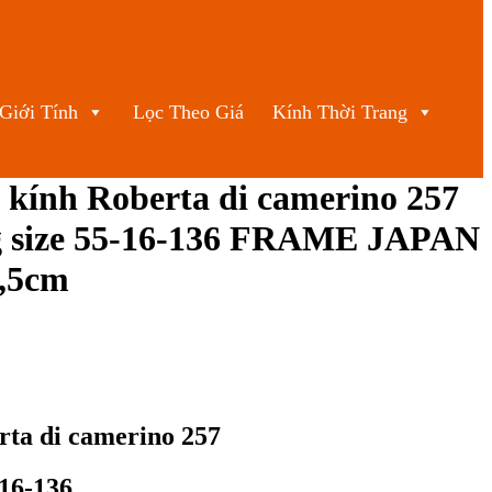
Giới Tính
Lọc Theo Giá
Kính Thời Trang
kính Roberta di camerino 257
g size 55-16-136 FRAME JAPAN
4,5cm
rta di camerino 257
-16-136