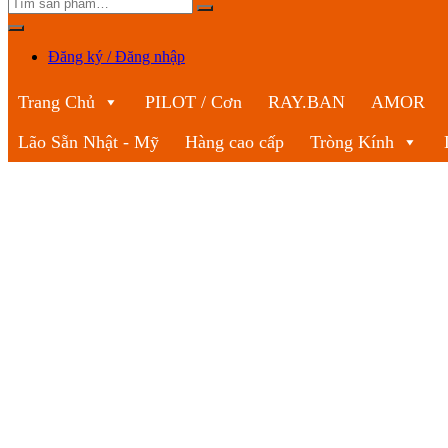
Đăng ký / Đăng nhập
Trang Chủ
PILOT / Cơn
RAY.BAN
AMOR
Lão Sẵn Nhật - Mỹ
Hàng cao cấp
Tròng Kính