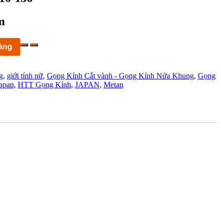
m
àng
g
,
giới tính nữ
,
Gọng Kính Cắt vành - Gọng Kính Nửa Khung
,
Gọng
apan
,
HTT Gọng Kính
,
JAPAN
,
Metan