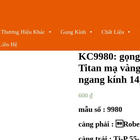
Thương Hiệu Khác
Gọng Kính
Chất Liệu
Liên Hệ
KC9980: gọng 
Titan mạ vàn
ngang kính 1
600
₫
mẫu số : 9980
càng phải : Robe
càng trái : Ti-P 55