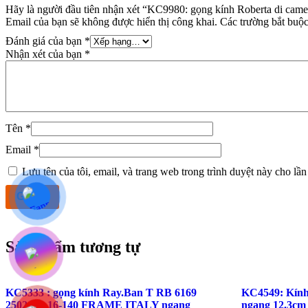
Hãy là người đầu tiên nhận xét “KC9980: gọng kính Roberta di c
Email của bạn sẽ không được hiển thị công khai.
Các trường bắt buộ
Đánh giá của bạn
*
Nhận xét của bạn
*
Tên
*
Email
*
Lưu tên của tôi, email, và trang web trong trình duyệt này cho lần 
Sản phẩm tương tự
KC5333 : gọng kính Ray.Ban T RB 6169
KC4549: Kính 
2502 52-16-140 FRAME ITALY ngang
ngang 12.3cm