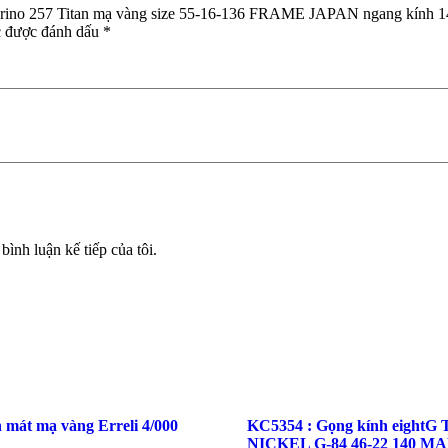
amerino 257 Titan mạ vàng size 55-16-136 FRAME JAPAN ngang kính 
c được đánh dấu
*
bình luận kế tiếp của tôi.
mát mạ vàng Erreli 4/000
KC5354 : Gọng kính eightG
NICKEL G-84 46-22 140 M