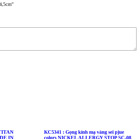
14,5cm”
 TITAN
KC5341 : Gọng kính mạ vàng sei pjue
ADE IN
colors NICKEL ALLERGY STOP SC-08