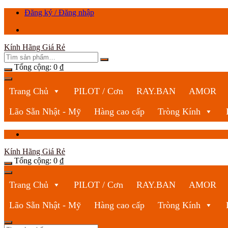
Chuyển
Đăng ký / Đăng nhập
tới
nội
dung
Kính Hãng Giá Rẻ
Tổng cộng:
0
₫
Trang Chủ
PILOT / Cơn
RAY.BAN
AMOR
Lão Sẵn Nhật - Mỹ
Hàng cao cấp
Tròng Kính
Kính Hãng Giá Rẻ
Tổng cộng:
0
₫
Trang Chủ
PILOT / Cơn
RAY.BAN
AMOR
Lão Sẵn Nhật - Mỹ
Hàng cao cấp
Tròng Kính