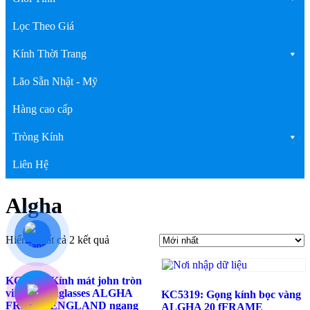
Lọc Theo Giá
Kính Thời Trang
Lão Sẵn Nhật - Mỹ
Hàng cao cấp
Tròng Kính
Liên Hệ
Algha
Hiển thị tất cả 2 kết quả
KC6586: Kính mát john tròn
vintage sunglasses ALGHA
KC5319: Gọng kính bọc vàng
FRAME ENGLAND ngang
ALGHA 20 fFRAME