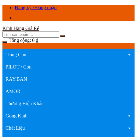
Chuyển
Đăng ký / Đăng nhập
tới
nội
dung
Kính Hãng Giá Rẻ
Tổng cộng:
0
₫
Trang Chủ
PILOT / Cơn
RAY.BAN
AMOR
Thương Hiệu Khác
Gọng Kính
Chất Liệu