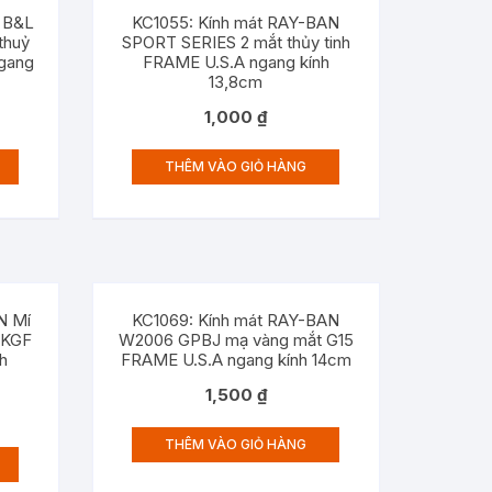
N B&L
KC1055: Kính mát RAY-BAN
thuỷ
SPORT SERIES 2 mắt thủy tinh
ngang
FRAME U.S.A ngang kính
13,8cm
1,000
₫
THÊM VÀO GIỎ HÀNG
N Mí
KC1069: Kính mát RAY-BAN
12KGF
W2006 GPBJ mạ vàng mắt G15
h
FRAME U.S.A ngang kính 14cm
1,500
₫
THÊM VÀO GIỎ HÀNG