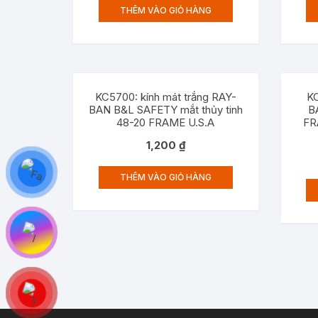
THÊM VÀO GIỎ HÀNG
KC5700: kính mát trắng RAY-
KC
BAN B&L SAFETY mắt thủy tinh
B
48-20 FRAME U.S.A
FR
1,200
₫
THÊM VÀO GIỎ HÀNG