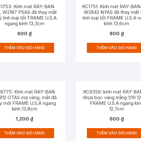
1753: Kính mát RAY-BAN
KC1751: Kính mát RAY-BA
 W2187 PSAS đã thay mắt
W2842 NYAS đã thay mắt 
ỷ tinh loại tốt FRAME U.S.A
tinh loại tốt FRAME U.S.A 
ngang kính 13,3cm
kính 13,6cm
600
₫
800
₫
THÊM VÀO GIỎ HÀNG
THÊM VÀO GIỎ HÀNG
8775: Kính mát RAY-BAN
KC9359: kính mát RAY-BA
12 OTAS mạ vàng, mắt đã
nhựa bọc vàng trắng 1/10 
ay mới FRAME U.S.A ngang
FRAME U.S.A ngang kín
kính 13,8cm
12,7cm
1,200
₫
600
₫
THÊM VÀO GIỎ HÀNG
THÊM VÀO GIỎ HÀNG