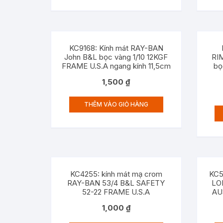
KC9168: Kính mát RAY-BAN
John B&L bọc vàng 1/10 12KGF
RI
FRAME U.S.A ngang kính 11,5cm
bọ
1,500
₫
THÊM VÀO GIỎ HÀNG
KC4255: kính mát mạ crom
KC5
RAY-BAN 53/4 B&L SAFETY
LO
52-22 FRAME U.S.A
AU
1,000
₫