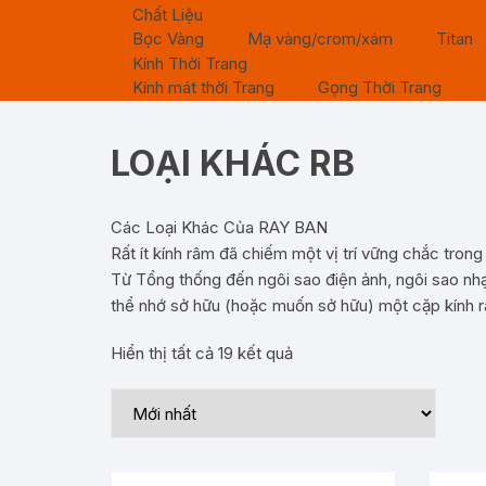
Chất Liệu
Bọc Vàng
Mạ vàng/crom/xám
Titan
Kính Thời Trang
Kính mát thời Trang
Gọng Thời Trang
LOẠI KHÁC RB
Các Loại Khác Của RAY BAN
Rất ít kính râm đã chiếm một vị trí vững chắc tron
Từ Tổng thống đến ngôi sao điện ảnh, ngôi sao nhạ
thể nhớ sở hữu (hoặc muốn sở hữu) một cặp kính r
Hiển thị tất cả 19 kết quả