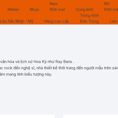
Nam
Nữ
Metan
Nhựa
Kính mát
Gọng kính
Kính má
Tròng Kính
Lão Sẵn Nhật - Mỹ
Hàng cao cấp
Đơn Tròng
Liên
g văn hóa và lịch sử Hoa Kỳ như
Ray Bans
.
c rock đến nghệ sĩ, nhà thiết kế thời trang đến người mẫu trên 
âm mang tính biểu tượng này.