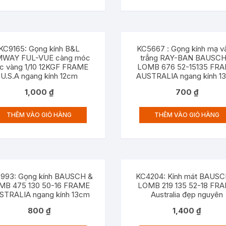
KC9165: Gọng kính B&L
KC5667 : Gọng kính mạ v
MWAY FUL-VUE càng móc
trắng RAY-BAN BAUSCH
c vàng 1/10 12KGF FRAME
LOMB 676 52-15135 FR
U.S.A ngang kính 12cm
AUSTRALIA ngang kính 1
1,000
₫
700
₫
THÊM VÀO GIỎ HÀNG
THÊM VÀO GIỎ HÀNG
993: Gọng kính BAUSCH &
KC4204: Kính mát BAUSC
MB 475 130 50-16 FRAME
LOMB 219 135 52-18 FR
STRALIA ngang kính 13cm
Australia đẹp nguyên
800
₫
1,400
₫