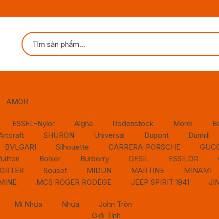
AMOR
ESSEL-Nylor
Algha
Rodenstock
Morel
B
Artcraft
SHURON
Universal
Dupont
Dunhill
BVLGARI
Silhouette
CARRERA-PORSCHE
GUCC
uitton
Bohler
Burberry
DESIL
ESSILOR
ORTER
Sousot
MIDUN
MARTINE
MINAMI
MINE
MCS ROGER RODEGE
JEEP SPIRIT 1941
JI
Mí Nhựa
Nhựa
John Tròn
Giới Tính