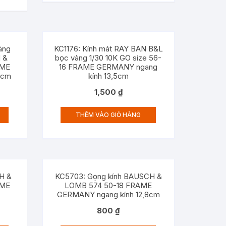
àng
KC1176: Kính mát RAY BAN B&L
 &
bọc vàng 1/30 10K GO size 56-
AME
16 FRAME GERMANY ngang
3cm
kính 13,5cm
1,500
₫
THÊM VÀO GIỎ HÀNG
H &
KC5703: Gọng kính BAUSCH &
AME
LOMB 574 50-18 FRAME
GERMANY ngang kính 12,8cm
800
₫