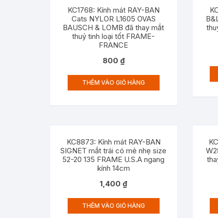
KC1768: Kính mát RAY-BAN
KC
Cats NYLOR L1605 OVAS
B&L
BAUSCH & LOMB đã thay mắt
thu
thuỷ tinh loại tốt FRAME-
FRANCE
800
₫
THÊM VÀO GIỎ HÀNG
KC8873: Kính mát RAY-BAN
KC
SIGNET mắt trái có mẻ nhẹ size
W28
52-20 135 FRAME U.S.A ngang
th
kính 14cm
1,400
₫
THÊM VÀO GIỎ HÀNG