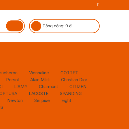
Tổng cộng:
0
₫
oucheron
Viennaline
COTTET
Persol
Alain Mikli
Christian Dior
I
L'AMY
Charmant
CITIZEN
OPTURA
LACOSTE
SPANDING
Newton
Sei piue
Eight
NS