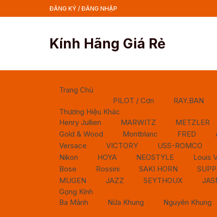
Chuyển
ĐĂNG KÝ / ĐĂNG NHẬP
tới
nội
dung
Kính Hãng Giá Rẻ
Trang Chủ
PILOT / Cơn
RAY.BAN
Thương Hiệu Khác
Henry Jullien
MARWITZ
METZLER
Gold & Wood
Montblanc
FRED
Versace
VICTORY
USS-ROMCO
Nikon
HOYA
NEOSTYLE
Louis V
Bose
Rossini
SAKI HORN
SUPP
MUGEN
JAZZ
SEYTHOUX
JAS
Gọng Kính
Ba Mảnh
Nửa Khung
Nguyên Khung