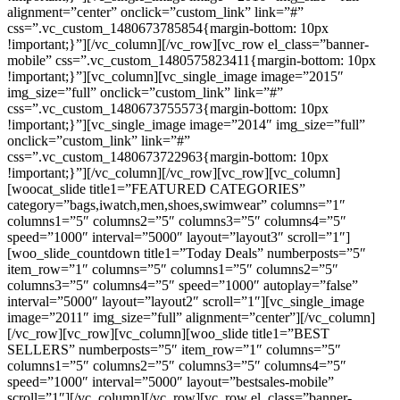
alignment=”center” onclick=”custom_link” link=”#”
css=”.vc_custom_1480673785854{margin-bottom: 10px
!important;}”][/vc_column][/vc_row][vc_row el_class=”banner-
mobile” css=”.vc_custom_1480575823411{margin-bottom: 10px
!important;}”][vc_column][vc_single_image image=”2015″
img_size=”full” onclick=”custom_link” link=”#”
css=”.vc_custom_1480673755573{margin-bottom: 10px
!important;}”][vc_single_image image=”2014″ img_size=”full”
onclick=”custom_link” link=”#”
css=”.vc_custom_1480673722963{margin-bottom: 10px
!important;}”][/vc_column][/vc_row][vc_row][vc_column]
[woocat_slide title1=”FEATURED CATEGORIES”
category=”bags,iwatch,men,shoes,swimwear” columns=”1″
columns1=”5″ columns2=”5″ columns3=”5″ columns4=”5″
speed=”1000″ interval=”5000″ layout=”layout3″ scroll=”1″]
[woo_slide_countdown title1=”Today Deals” numberposts=”5″
item_row=”1″ columns=”5″ columns1=”5″ columns2=”5″
columns3=”5″ columns4=”5″ speed=”1000″ autoplay=”false”
interval=”5000″ layout=”layout2″ scroll=”1″][vc_single_image
image=”2011″ img_size=”full” alignment=”center”][/vc_column]
[/vc_row][vc_row][vc_column][woo_slide title1=”BEST
SELLERS” numberposts=”5″ item_row=”1″ columns=”5″
columns1=”5″ columns2=”5″ columns3=”5″ columns4=”5″
speed=”1000″ interval=”5000″ layout=”bestsales-mobile”
scroll=”1″][/vc_column][/vc_row][vc_row el_class=”banner-