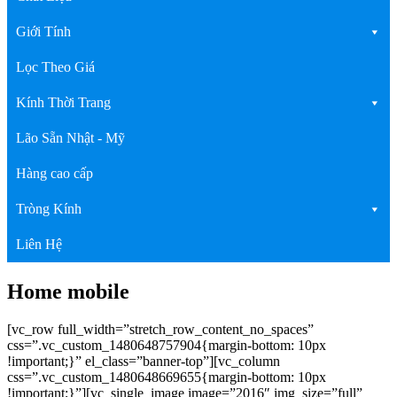
Giới Tính
Lọc Theo Giá
Kính Thời Trang
Lão Sẵn Nhật - Mỹ
Hàng cao cấp
Tròng Kính
Liên Hệ
Home mobile
[vc_row full_width=”stretch_row_content_no_spaces”
css=”.vc_custom_1480648757904{margin-bottom: 10px
!important;}” el_class=”banner-top”][vc_column
css=”.vc_custom_1480648669655{margin-bottom: 10px
!important;}”][vc_single_image image=”2016″ img_size=”full”