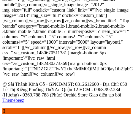
mobile”][vc_column][vc_single_image image=”2012″
img_size=”full” onclick=”custom_link” link=”#”][vc_single_image
image=”2013″ img_size=”full” onclick=”custom_link”]
[/vc_column][/vc_row][vc_row][vc_column][sw_brand title1=”Top
brands” category=”brand-mobile-1,brand-mobile-2,brand-mobile-
3,brand-mobile-4,brand-mobile-5″ numberposts=”5″ item_row=”1″
columns=”5″ columns1=”5″ columns2=”5″ columns3=”5″
columns4=”5″ speed=”1000″ interval=”5000″ layout=”layout1″
scroll=”1″][/vc_column][/vc_row][vc_row][vc_column
css=”.vc_custom_1480670511381{margin-bottom: 5px
!important;}”][vc_raw_html
css=”.vc_custom_1482480273369{margin-bottom: 0px
!important;}”]JTNDZGl2JTIwY2xhc3MlM0QlMjJibG9j
[/vc_raw_html][/vc_column][/vc_row]
@ Sài Thành Kính Cổ - GPKD/MST: 0312612600 - Địa Chỉ: 650
Lê Thị Riêng Phường Thới An Quận 12 HCM - 0968.992.234
(Hương) - 0369.788.788 (Phúc) Orchid Store Giao diện tạo bởi
Themebeez