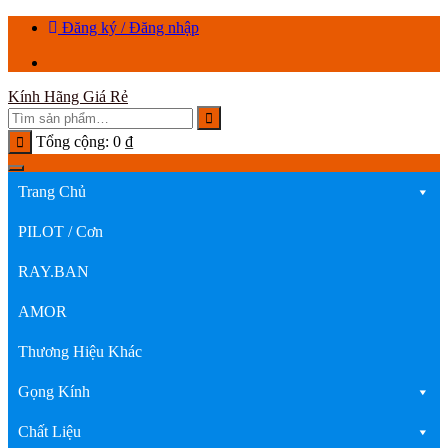
Chuyển
Đăng ký / Đăng nhập
tới
nội
dung
Kính Hãng Giá Rẻ
Tổng cộng:
0
₫
Trang Chủ
PILOT / Cơn
RAY.BAN
AMOR
Thương Hiệu Khác
Gọng Kính
Chất Liệu