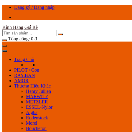
Chuyển
Đăng ký / Đăng nhập
tới
nội
dung
Kính Hãng Giá Rẻ
Tổng cộng:
0
₫
Trang Chủ
PILOT / Cơn
RAY.BAN
AMOR
Thương Hiệu Khác
Henry Jullien
MARWITZ
METZLER
ESSEL-Nylor
Algha
Rodenstock
Morel
Boucheron