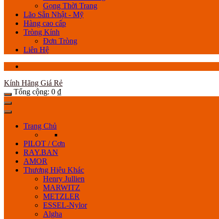
Gọng Thời Trang
Lão Sẵn Nhật - Mỹ
Hàng cao cấp
Tròng Kính
Đơn Tròng
Liên Hệ
Kính Hãng Giá Rẻ
Tổng cộng:
0
₫
Trang Chủ
PILOT / Cơn
RAY.BAN
AMOR
Thương Hiệu Khác
Henry Jullien
MARWITZ
METZLER
ESSEL-Nylor
Algha