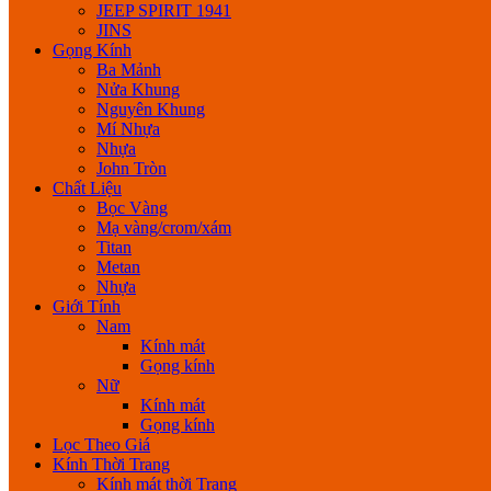
JEEP SPIRIT 1941
JINS
Gọng Kính
Ba Mảnh
Nửa Khung
Nguyên Khung
Mí Nhựa
Nhựa
John Tròn
Chất Liệu
Bọc Vàng
Mạ vàng/crom/xám
Titan
Metan
Nhựa
Giới Tính
Nam
Kính mát
Gọng kính
Nữ
Kính mát
Gọng kính
Lọc Theo Giá
Kính Thời Trang
Kính mát thời Trang