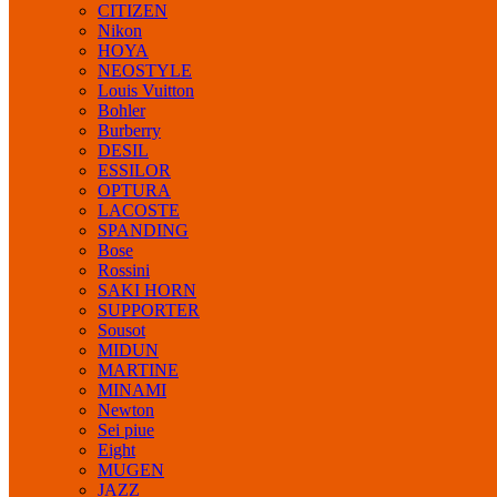
CITIZEN
Nikon
HOYA
NEOSTYLE
Louis Vuitton
Bohler
Burberry
DESIL
ESSILOR
OPTURA
LACOSTE
SPANDING
Bose
Rossini
SAKI HORN
SUPPORTER
Sousot
MIDUN
MARTINE
MINAMI
Newton
Sei piue
Eight
MUGEN
JAZZ