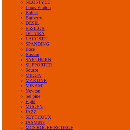
NEOSTYLE
Louis Vuitton
Bohler
Burberry
DESIL
ESSILOR
OPTURA
LACOSTE
SPANDING
Bose
Rossini
SAKI HORN
SUPPORTER
Sousot
MIDUN
MARTINE
MINAMI
Newton
Sei piue
Eight
MUGEN
JAZZ
SEYTHOUX
JASMINE
MCS ROGER RODEGE