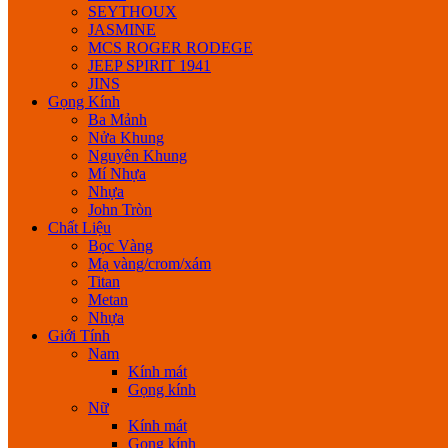
SEYTHOUX
JASMINE
MCS ROGER RODEGE
JEEP SPIRIT 1941
JINS
Gọng Kính
Ba Mảnh
Nửa Khung
Nguyên Khung
Mí Nhựa
Nhựa
John Tròn
Chất Liệu
Bọc Vàng
Mạ vàng/crom/xám
Titan
Metan
Nhựa
Giới Tính
Nam
Kính mát
Gọng kính
Nữ
Kính mát
Gọng kính