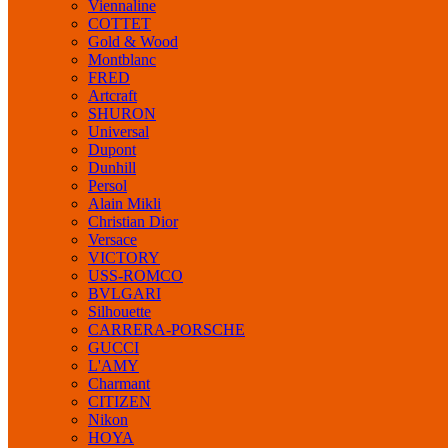
Viennaline
COTTET
Gold & Wood
Montblanc
FRED
Artcraft
SHURON
Universal
Dupont
Dunhill
Persol
Alain Mikli
Christian Dior
Versace
VICTORY
USS-ROMCO
BVLGARI
Silhouette
CARRERA-PORSCHE
GUCCI
L'AMY
Charmant
CITIZEN
Nikon
HOYA