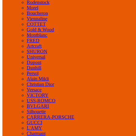
Rodenstock
Morel
Boucheron
Viennaline
COTTET
Gold & Wood
Montblanc
FRED
Artcraft
SHURON
Universal
Dupont
Dunhill
Persol
Alain Mikli
Christian Dior
Versace
VICTORY
USS-ROMCO
BVLGARI
Silhouette
CARRERA-PORSCHE
GUCCI
L'AMY
Charmant