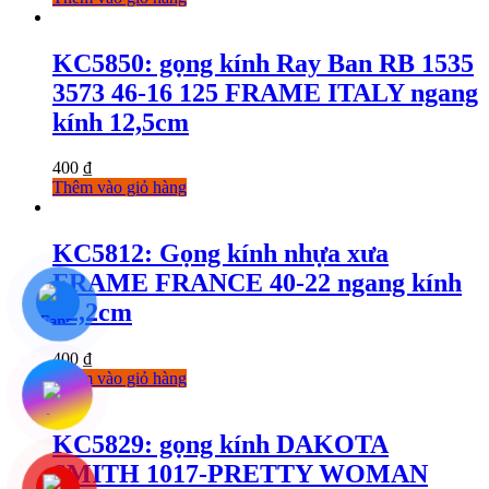
KC5850: gọng kính Ray Ban RB 1535
3573 46-16 125 FRAME ITALY ngang
kính 12,5cm
400
₫
Thêm vào giỏ hàng
KC5812: Gọng kính nhựa xưa
FRAME FRANCE 40-22 ngang kính
12,2cm
400
₫
Thêm vào giỏ hàng
KC5829: gọng kính DAKOTA
SMITH 1017-PRETTY WOMAN