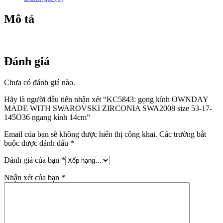
SWA2008
size
Mô tả
53-
17-
145O36
ngang
kính
Đánh giá
14cm
số
Chưa có đánh giá nào.
lượng
Hãy là người đầu tiên nhận xét “KC5843: gọng kính OWNDAY
MADE WITH SWAROVSKI ZIRCONIA SWA2008 size 53-17-
145O36 ngang kính 14cm”
Email của bạn sẽ không được hiển thị công khai.
Các trường bắt
buộc được đánh dấu
*
Đánh giá của bạn
*
Nhận xét của bạn
*