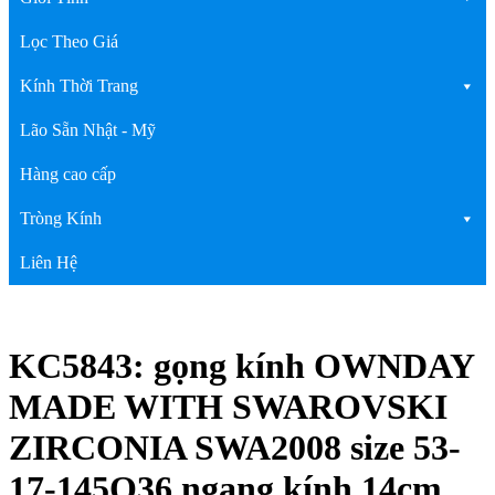
Lọc Theo Giá
Kính Thời Trang
Lão Sẵn Nhật - Mỹ
Hàng cao cấp
Tròng Kính
Liên Hệ
KC5843: gọng kính OWNDAY
MADE WITH SWAROVSKI
ZIRCONIA SWA2008 size 53-
17-145O36 ngang kính 14cm