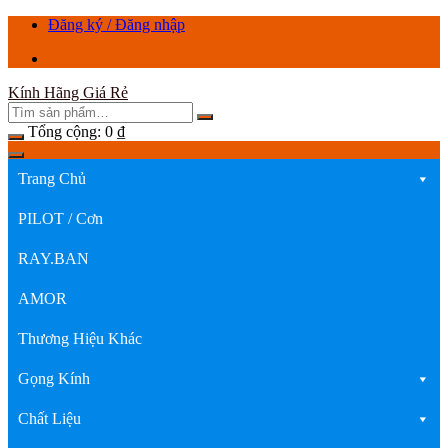
Chuyển
Đăng ký / Đăng nhập
tới
nội
dung
Kính Hãng Giá Rẻ
Tổng cộng:
0
₫
Trang Chủ
PILOT / Cơn
RAY.BAN
AMOR
Thương Hiệu Khác
Gọng Kính
Chất Liệu