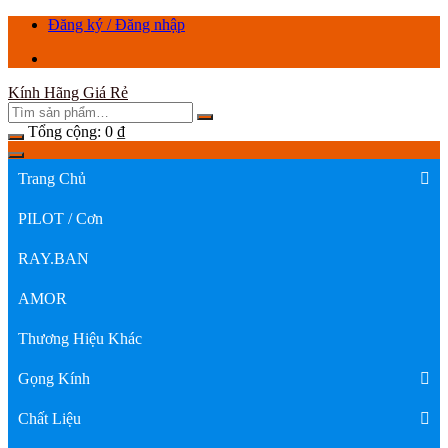
Chuyển
Đăng ký / Đăng nhập
tới
nội
dung
Kính Hãng Giá Rẻ
Tổng cộng:
0
₫
Trang Chủ
PILOT / Cơn
RAY.BAN
AMOR
Thương Hiệu Khác
Gọng Kính
Chất Liệu