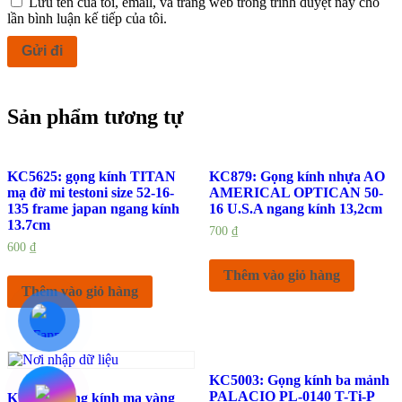
Lưu tên của tôi, email, và trang web trong trình duyệt này cho
lần bình luận kế tiếp của tôi.
Sản phẩm tương tự
KC5625: gọng kính TITAN
KC879: Gọng kính nhựa AO
mạ đờ mi testoni size 52-16-
AMERICAL OPTICAN 50-
135 frame japan ngang kính
16 U.S.A ngang kính 13,2cm
13.7cm
700
₫
600
₫
Thêm vào giỏ hàng
Thêm vào giỏ hàng
KC5003: Gọng kính ba mảnh
PALACIO PL-0140 T-Ti-P
KC814: gọng kính mạ vàng