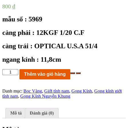
800
₫
mẫu số : 5969
càng phải : 12KGF 1/20 C.F
càng trái : OPTICAL U.S.A 51/4
ngang kính : 11,8cm
KC5969:
Thêm vào giỏ hàng
Gọng
kính
OPTICAL
Danh mục:
Bọc Vàng
,
Giới tính nam
,
Gọng Kính
,
Gọng kính giới
51/4
tính nam
,
Gọng Kính Nguyên Khung
bọc
vàng
1/20
12KGF
Mô tả
Đánh giá (0)
FRAME
U.S.A
ngang