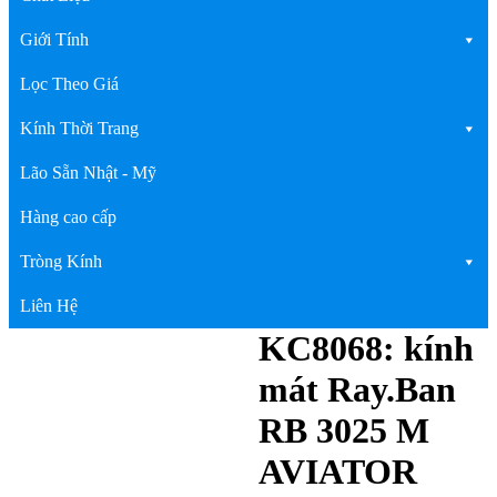
Giới Tính
Lọc Theo Giá
Kính Thời Trang
Lão Sẵn Nhật - Mỹ
Hàng cao cấp
Tròng Kính
Liên Hệ
KC8068: kính
mát Ray.Ban
RB 3025 M
AVIATOR