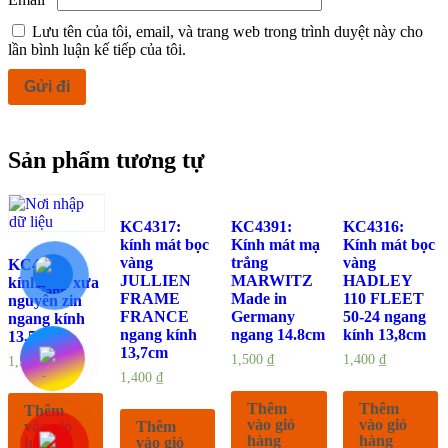
Lưu tên của tôi, email, và trang web trong trình duyệt này cho
lần bình luận kế tiếp của tôi.
Sản phẩm tương tự
KC4317:
KC4391:
KC4316:
kính mát bọc
Kính mát mạ
Kính mát bọc
vàng
trắng
vàng
KC4082:
JULLIEN
MARWITZ
HADLEY
kính mát xưa
FRAME
Made in
110 FLEET
nguyên zin
FRANCE
Germany
50-24 ngang
ngang kính
ngang kính
ngang 14.8cm
kính 13,8cm
13,5cm
13,7cm
1,500
₫
1,400
₫
1,500
₫
1,400
₫
Thêm
Thêm
Thêm
vào giỏ
vào giỏ
vào giỏ
Thêm
hàng
hàng
hàng
vào giỏ