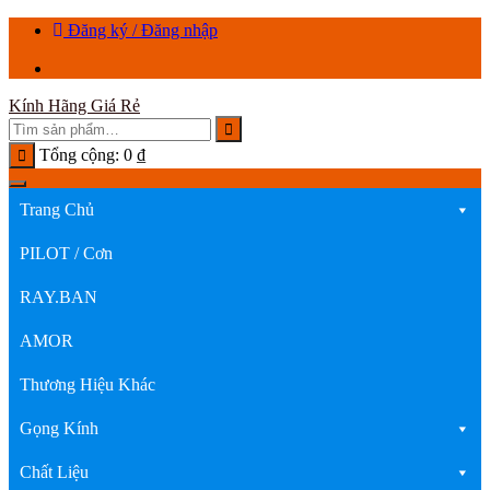
Chuyển
Đăng ký / Đăng nhập
tới
nội
dung
Kính Hãng Giá Rẻ
Tổng cộng:
0
₫
Trang Chủ
PILOT / Cơn
RAY.BAN
AMOR
Thương Hiệu Khác
Gọng Kính
Chất Liệu