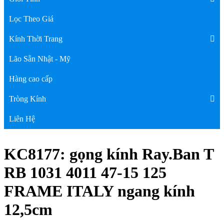
Lọc Theo Giá
Kính Thời Trang
Lão Sẵn Nhật - Mỹ
Hàng cao cấp
Tròng Kính
Liên Hệ
KC8177: gọng kính Ray.Ban T
RB 1031 4011 47-15 125
FRAME ITALY ngang kính
12,5cm