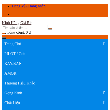
Chuyển
Đăng ký / Đăng nhập
tới
nội
dung
Kính Hãng Giá Rẻ
Tổng cộng:
0
₫
Trang Chủ
PILOT / Cơn
RAY.BAN
AMOR
Thương Hiệu Khác
Gọng Kính
Chất Liệu