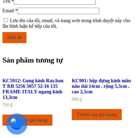
Tên
*
Email
*
Lưu tên của tôi, email, và trang web trong trình duyệt này cho
lần bình luận kế tiếp của tôi.
Sản phẩm tương tự
KC5912: Gọng kính Ray.ban
KC901: hộp đựng kính mầu
T RB 5256 5057 52-16 135
nâu dài 14cm . rộng 5,5cm .
FRAME ITALY ngang kính
cao 2,5cm
13,3cm
600
₫
700
₫
Thêm vào giỏ hàng
Thêm vào giỏ hàng