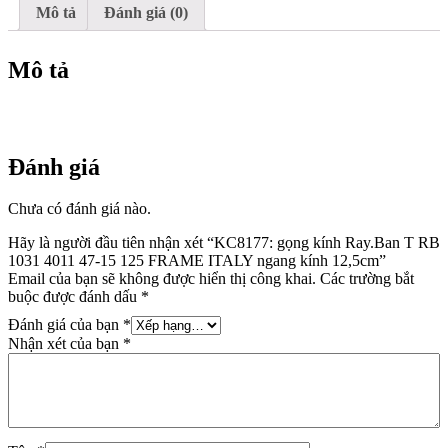
15
Mô tả
Đánh giá (0)
125
FRAME
ITALY
Mô tả
ngang
kính
12,5cm
số
lượng
Đánh giá
Chưa có đánh giá nào.
Hãy là người đầu tiên nhận xét “KC8177: gọng kính Ray.Ban T RB
1031 4011 47-15 125 FRAME ITALY ngang kính 12,5cm”
Email của bạn sẽ không được hiển thị công khai.
Các trường bắt
buộc được đánh dấu
*
Đánh giá của bạn
*
Nhận xét của bạn
*