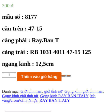
300
₫
mẫu số : 8177
cầu trên : 47-15
càng phải : Ray.Ban T
càng trái : RB 1031 4011 47-15 125
ngang kính : 12,5cm
KC8177:
Thêm vào giỏ hàng
gọng
kính
Ray.Ban
Danh mục:
Giới tính nam
,
giới tính nữ
,
Gọng kính giới tính nam
,
T
Gọng kính giới tính nữ
,
Gọng kính RAY BAN ITALY
,
Mạ
RB
vàng/crom/xám
,
Nhựa
,
RAY BAN ITALY
1031
4011
47-