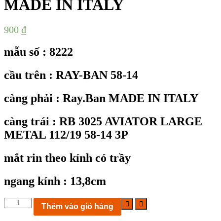
MADE IN ITALY
900
₫
mẫu số : 8222
cầu trên : RAY-BAN 58-14
càng phải : Ray.Ban MADE IN ITALY
càng trái : RB 3025 AVIATOR LARGE
METAL 112/19 58-14 3P
mắt rin theo kính có trầy
ngang kính : 13,8cm
KC8222:
Thêm vào giỏ hàng
kính
mát