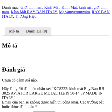
Ray.Ban
Danh mục:
Giới tính nam
,
Kính Mát
,
Kính Mát
,
kính mát giới tính
RB
nam
,
Kính Mát RAY BAN ITALY
,
Mạ vàng/crom/xám
,
RAY BAN
3025
ITALY
,
Thương Hiệu
AVIATOR
LARGE
METAL
112/19
Mô tả
Đánh giá (0)
58-
14
3P
Mô tả
MADE
IN
ITALY
số
lượng
Đánh giá
Chưa có đánh giá nào.
Hãy là người đầu tiên nhận xét “KC8222: kính mát Ray.Ban RB
3025 AVIATOR LARGE METAL 112/19 58-14 3P MADE IN
ITALY”
Email của bạn sẽ không được hiển thị công khai.
Các trường bắt
buộc được đánh dấu
*