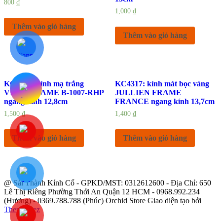
800
₫
1,000
₫
Thêm vào giỏ hàng
Thêm vào giỏ hàng
KC4148: kính mạ trắng
KC4317: kính mát bọc vàng
VISTA FRAME B-1007-RHP
JULLIEN FRAME
ngang kính 12,8cm
FRANCE ngang kính 13,7cm
1,500
₫
1,400
₫
Thêm vào giỏ hàng
Thêm vào giỏ hàng
@ Sài Thành Kính Cổ - GPKD/MST: 0312612600 - Địa Chỉ: 650
Lê Thị Riêng Phường Thới An Quận 12 HCM - 0968.992.234
(Hương) - 0369.788.788 (Phúc) Orchid Store Giao diện tạo bởi
Themebeez