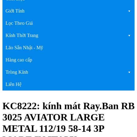
Giới Tính
Lọc Theo Giá
Kính Thời Trang
Lão Sẵn Nhật - Mỹ
Hàng cao cấp
Tròng Kính
Liên Hệ
KC8222: kính mát Ray.Ban RB
3025 AVIATOR LARGE
METAL 112/19 58-14 3P