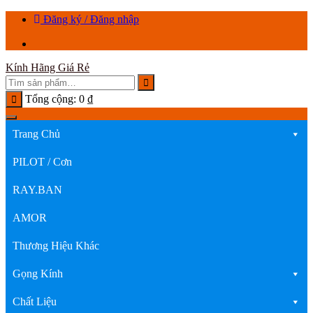
Chuyển
Đăng ký / Đăng nhập
tới
nội
dung
Kính Hãng Giá Rẻ
Tổng cộng:
0
₫
Trang Chủ
PILOT / Cơn
RAY.BAN
AMOR
Thương Hiệu Khác
Gọng Kính
Chất Liệu