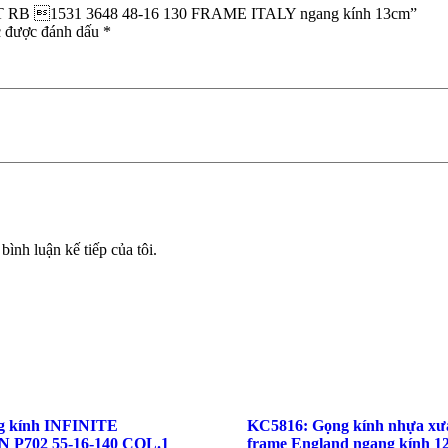
n T RB 1531 3648 48-16 130 FRAME ITALY ngang kính 13cm”
c được đánh dấu
*
bình luận kế tiếp của tôi.
g kính INFINITE
KC5816: Gọng kính nhựa x
P702 55-16-140 COL.1
frame England ngang kính 1