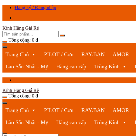
Chuyển
Đăng ký / Đăng nhập
tới
nội
dung
Kính Hãng Giá Rẻ
Tổng cộng:
0
₫
Trang Chủ
PILOT / Cơn
RAY.BAN
AMOR
Lão Sẵn Nhật - Mỹ
Hàng cao cấp
Tròng Kính
Kính Hãng Giá Rẻ
Tổng cộng:
0
₫
Trang Chủ
PILOT / Cơn
RAY.BAN
AMOR
Lão Sẵn Nhật - Mỹ
Hàng cao cấp
Tròng Kính