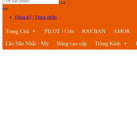
Đăng ký / Đăng nhập
Trang Chủ
PILOT / Cơn
RAY.BAN
AMOR
Lão Sẵn Nhật - Mỹ
Hàng cao cấp
Tròng Kính