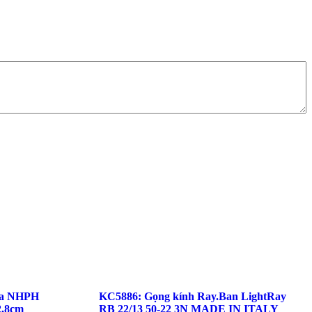
ưa NHPH
KC5886: Gọng kính Ray.Ban LightRay
2,8cm
RB 22/13 50-22 3N MADE IN ITALY