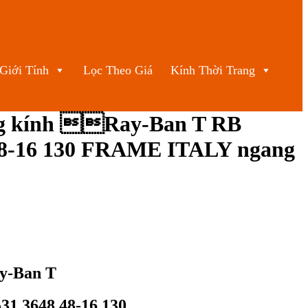
Giới Tính
Lọc Theo Giá
Kính Thời Trang
ng kính Ray-Ban T RB
48-16 130 FRAME ITALY ngang
y-Ban T
31 3648 48-16 130