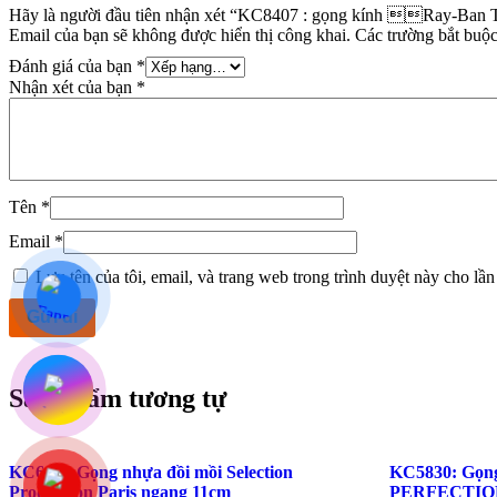
Hãy là người đầu tiên nhận xét “KC8407 : gọng kính Ray-Ba
Email của bạn sẽ không được hiển thị công khai.
Các trường bắt buộ
Đánh giá của bạn
*
Nhận xét của bạn
*
Tên
*
Email
*
Lưu tên của tôi, email, và trang web trong trình duyệt này cho lần 
Sản phẩm tương tự
KC662 : Gọng nhựa đồi mồi Selection
KC5830: Gọn
Production Paris ngang 11cm
PERFECTION 