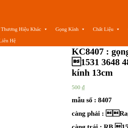
Thương Hiệu Khác
Gọng Kính
Chất Liệu
Liên Hệ
KC8407 : gọ
1531 3648 
kính 13cm
500
₫
mẫu số : 8407
càng phải : Ra
càng trái : RB 15