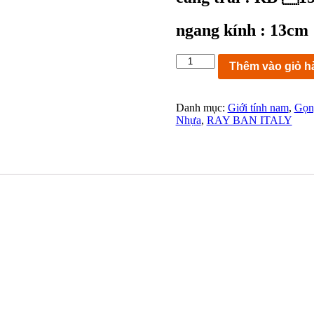
ngang kính : 13cm
KC8407
Thêm vào giỏ h
:
gọng
kính
Danh mục:
Giới tính nam
,
Gọng
Ray-
Nhựa
,
RAY BAN ITALY
Ban
T
RB
1531
3648
48-
16
130
FRAME
ITALY
ngang
kính
13cm
số
lượng