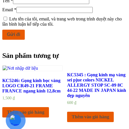
Tên
*
Email
*
Lưu tên của tôi, email, và trang web trong trình duyệt này cho
lần bình luận kế tiếp của tôi.
Sản phẩm tương tự
KC5345 : Gọng kính mạ vàng
sei pjue colors NICKEL
KC5246: Gọng kính bọc vàng
ALLERGY STOP SC-09 8C
LOGO CR49-21 FRAME
44-22 MADE IN JAPAN kính
FRANCE ngang kính 12,8cm
đẹp nguyên
1,500
₫
600
₫
Thêm vào giỏ hàng
Thêm vào giỏ hàng