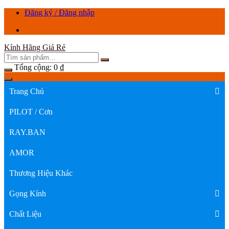
Chuyển
Đăng ký / Đăng nhập
tới
nội
dung
Kính Hãng Giá Rẻ
Tổng cộng:
0
₫
Trang Chủ
PILOT / Cơn
RAY.BAN
AMOR
Thương Hiệu Khác
Gọng Kính
Chất Liệu