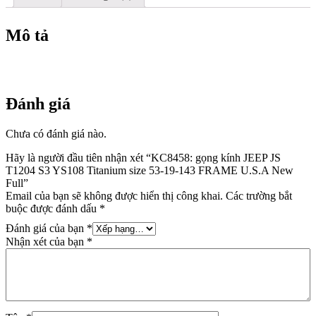
53-
19-
143 FRAME
Mô tả
U.S.A
New
Full
số
lượng
Đánh giá
Chưa có đánh giá nào.
Hãy là người đầu tiên nhận xét “KC8458: gọng kính JEEP JS
T1204 S3 YS108 Titanium size 53-19-143 FRAME U.S.A New
Full”
Email của bạn sẽ không được hiển thị công khai.
Các trường bắt
buộc được đánh dấu
*
Đánh giá của bạn
*
Nhận xét của bạn
*