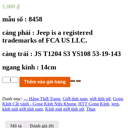
1,000
₫
mẫu số : 8458
càng phải : Jeep is a registered
trademarks of FCA US LLC.
càng trái : JS T1204 S3 YS108 53-19-143
ngang kính : 14cm
KC8458:
Thêm vào giỏ hàng
gọng
kính
JEEP
Danh mục:
--- Hàng Thời Trang
,
Giới tính nam
,
giới tính nữ
,
Gọng
JS
Kính Cắt vành - Gọng Kính Nửa Khung
,
HTT Gọng Kính
,
jeep
,
T1204
kính mát giới tính nam
,
Kính mát giới tính nữ
,
Titan
S3
YS108
Titanium
size
Mô tả
Đánh giá (0)