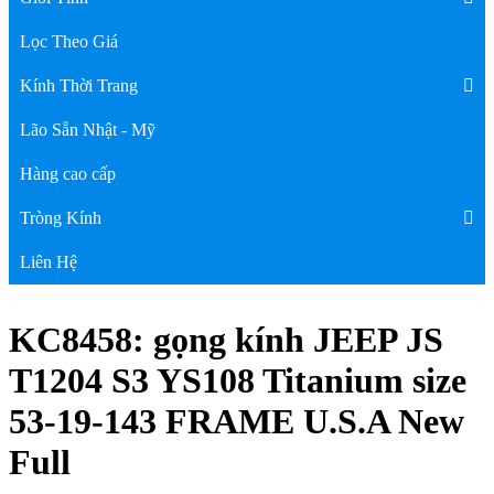
Lọc Theo Giá
Kính Thời Trang
Lão Sẵn Nhật - Mỹ
Hàng cao cấp
Tròng Kính
Liên Hệ
KC8458: gọng kính JEEP JS
T1204 S3 YS108 Titanium size
53-19-143 FRAME U.S.A New
Full