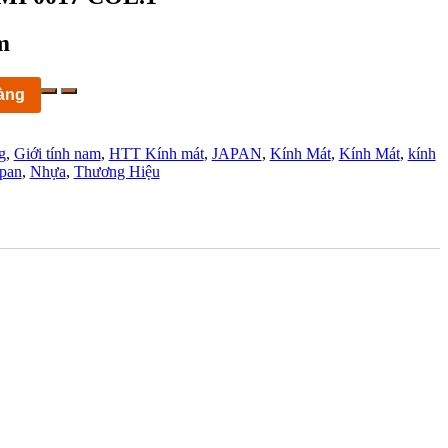
m
àng
g
,
Giới tính nam
,
HTT Kính mát
,
JAPAN
,
Kính Mát
,
Kính Mát
,
kính
pan
,
Nhựa
,
Thương Hiệu