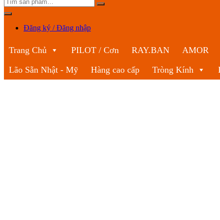
Đăng ký / Đăng nhập
Trang Chủ
PILOT / Cơn
RAY.BAN
AMOR
Lão Sẵn Nhật - Mỹ
Hàng cao cấp
Tròng Kính