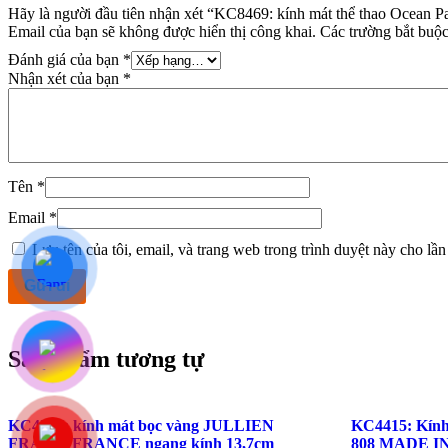
Hãy là người đầu tiên nhận xét “KC8469: kính mát thể thao Oc
Email của bạn sẽ không được hiển thị công khai.
Các trường bắt buộ
Đánh giá của bạn
*
Nhận xét của bạn
*
Tên
*
Email
*
Lưu tên của tôi, email, và trang web trong trình duyệt này cho lần 
Sản phẩm tương tự
KC4317: kính mát bọc vàng JULLIEN
KC4415: Kín
FRAME FRANCE ngang kính 13,7cm
808 MADE IN