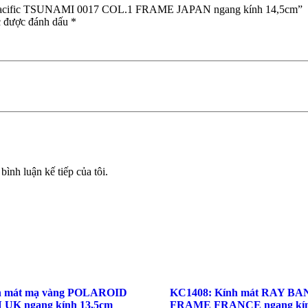
ean Pacific TSUNAMI 0017 COL.1 FRAME JAPAN ngang kính 14,5cm”
c được đánh dấu
*
bình luận kế tiếp của tôi.
h mát mạ vàng POLAROID
KC1408: Kính mát RAY BAN
 UK ngang kính 13,5cm
FRAME FRANCE ngang kín