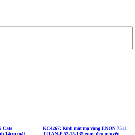
 Cats
KC4267: Kính mát mạ vàng ENON 7511
h 14cm mắt
TITAN-P 52-15-135 gọng đẹp nguyên