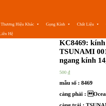
Thương Hiệu Khác
Gọng Kính
Chất Liệu
Liên Hệ
KC8469: kính 
TSUNAMI 00
ngang kính 1
500
₫
mẫu số : 8469
càng phải : Ocea
càng trái : TSUN