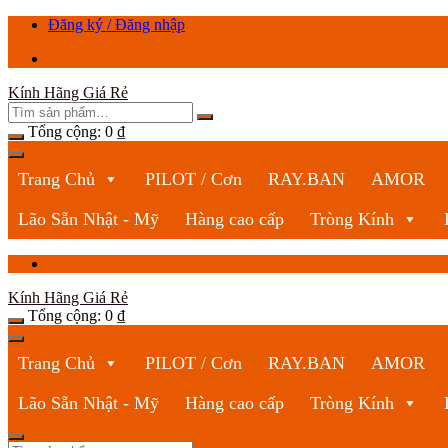
Chuyển
Đăng ký / Đăng nhập
tới
nội
dung
Kính Hãng Giá Rẻ
Tổng cộng:
0
₫
Trang Chủ
PILOT / Cơn
RAY.BAN
AMOR
Lão Sẵn Nhật - Mỹ
Hàng cao cấp
Tròng Kính
Kính Hãng Giá Rẻ
Tổng cộng:
0
₫
Trang Chủ
PILOT / Cơn
RAY.BAN
AMOR
Lão Sẵn Nhật - Mỹ
Hàng cao cấp
Tròng Kính