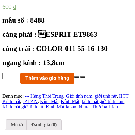
600
₫
mẫu số : 8488
càng phải : ESPRIT ET9863
càng trái : COLOR-011 55-16-130
ngang kính : 13,8cm
KC8488:
Thêm vào giỏ hàng
Kính
mát
ESPRIT
Danh mục:
--- Hàng Thời Trang
,
Giới tính nam
,
giới tính nữ
,
HTT
ET9863
Kính mát
,
JAPAN
,
Kính Mát
,
Kính Mát
,
kính mát giới tính nam
,
COLOR-
Kính mát giới tính nữ
,
Kính Mát Japan
,
Nhựa
,
Thương Hiệu
011
size
55-
16-
Mô tả
Đánh giá (0)
130
FRAME