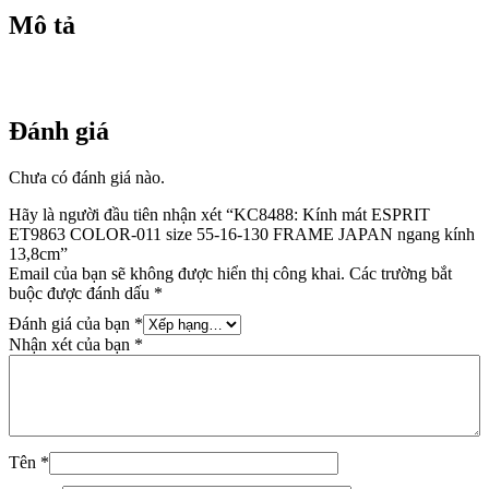
JAPAN
Mô tả
ngang
kính
13,8cm
số
lượng
Đánh giá
Chưa có đánh giá nào.
Hãy là người đầu tiên nhận xét “KC8488: Kính mát ESPRIT
ET9863 COLOR-011 size 55-16-130 FRAME JAPAN ngang kính
13,8cm”
Email của bạn sẽ không được hiển thị công khai.
Các trường bắt
buộc được đánh dấu
*
Đánh giá của bạn
*
Nhận xét của bạn
*
Tên
*