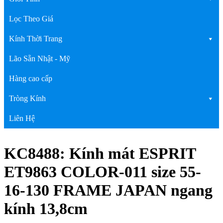
Lọc Theo Giá
Kính Thời Trang
Lão Sẵn Nhật - Mỹ
Hàng cao cấp
Tròng Kính
Liên Hệ
KC8488: Kính mát ESPRIT
ET9863 COLOR-011 size 55-
16-130 FRAME JAPAN ngang
kính 13,8cm