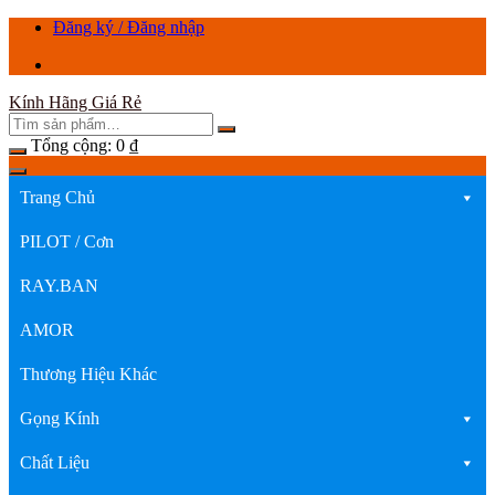
Chuyển
Đăng ký / Đăng nhập
tới
nội
dung
Kính Hãng Giá Rẻ
Tổng cộng:
0
₫
Trang Chủ
PILOT / Cơn
RAY.BAN
AMOR
Thương Hiệu Khác
Gọng Kính
Chất Liệu