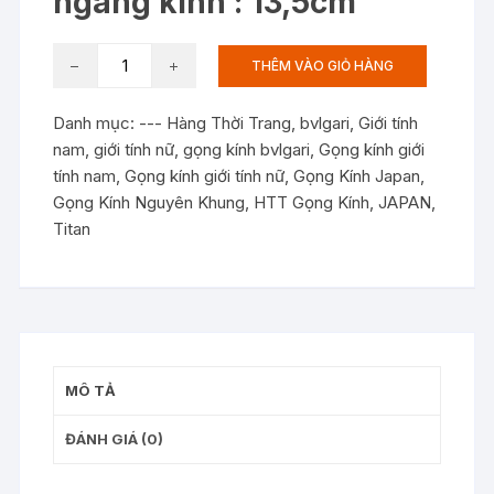
ngang kính : 13,5cm
KC8499:
THÊM VÀO GIỎ HÀNG
Gọng
kính
Danh mục:
--- Hàng Thời Trang
,
bvlgari
,
Giới tính
BVLGARI
nam
,
giới tính nữ
,
gọng kính bvlgari
,
Gọng kính giới
BV1037T
tính nam
,
Gọng kính giới tính nữ
,
Gọng Kính Japan
,
467
Gọng Kính Nguyên Khung
,
HTT Gọng Kính
,
JAPAN
,
size
Titan
55-
14
140
seri
J282472
MADE
MÔ TẢ
IN
JAPAN
ĐÁNH GIÁ (0)
ngang
kính