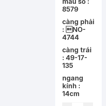
mẫu số :
8579
càng phải
: NO-
4744
càng trái
: 49-17-
135
ngang
kính :
14cm
KC8579: