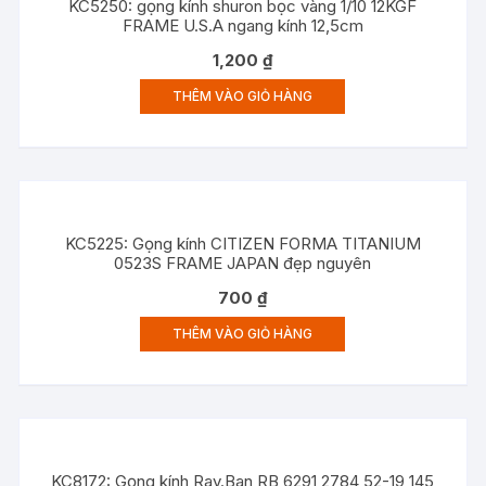
KC5250: gọng kính shuron bọc vàng 1/10 12KGF
FRAME U.S.A ngang kính 12,5cm
1,200
₫
THÊM VÀO GIỎ HÀNG
KC5225: Gọng kính CITIZEN FORMA TITANIUM
0523S FRAME JAPAN đẹp nguyên
700
₫
THÊM VÀO GIỎ HÀNG
KC8172: Gọng kính Ray.Ban RB 6291 2784 52-19 145