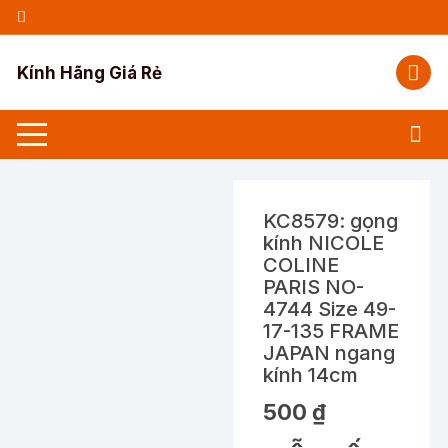
Chuyển
tới
nội
Kính Hãng Giá Rẻ
dung
KC8579: gọng
kính NICOLE
COLINE
PARIS NO-
4744 Size 49-
17-135 FRAME
JAPAN ngang
kính 14cm
500
₫