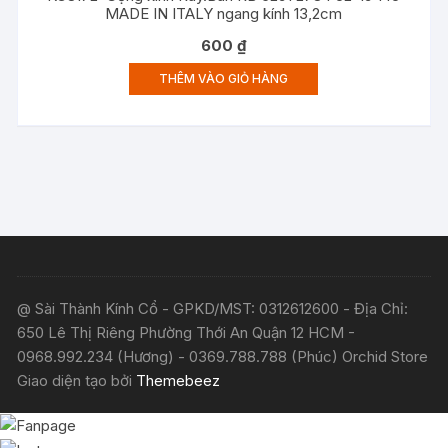
MADE IN ITALY ngang kính 13,2cm
600
₫
THÊM VÀO GIỎ HÀNG
@ Sài Thành Kính Cổ - GPKD/MST: 0312612600 - Địa Chỉ:
650 Lê Thị Riêng Phường Thới An Quận 12 HCM -
0968.992.234 (Hương) - 0369.788.788 (Phúc) Orchid Store
Giao diện tạo bởi
Themebeez