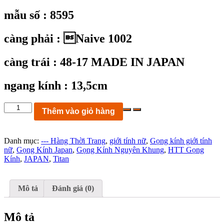
mẫu số : 8595
càng phải : Naive 1002
càng trái : 48-17 MADE IN JAPAN
ngang kính : 13,5cm
KC8595:
Thêm vào giỏ hàng
gọng
kính
Naive
Danh mục:
--- Hàng Thời Trang
,
giới tính nữ
,
Gọng kính giới tính
1002
nữ
,
Gọng Kính Japan
,
Gọng Kính Nguyên Khung
,
HTT Gọng
titan
Kính
,
JAPAN
,
Titan
size
48-
17
135
Mô tả
Đánh giá (0)
MADE
IN
JAPAN
Mô tả
ngang