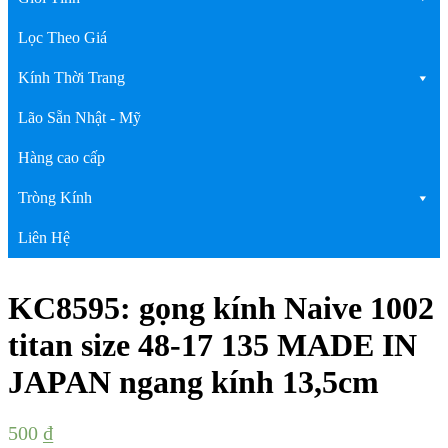
Lọc Theo Giá
Kính Thời Trang
Lão Sẵn Nhật - Mỹ
Hàng cao cấp
Tròng Kính
Liên Hệ
KC8595: gọng kính Naive 1002
titan size 48-17 135 MADE IN
JAPAN ngang kính 13,5cm
500
₫