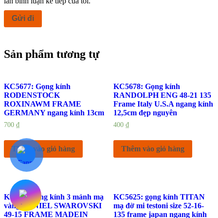
lần bình luận kế tiếp của tôi.
Sản phẩm tương tự
KC5677: Gọng kính
KC5678: Gọng kính
RODENSTOCK
RANDOLPH ENG 48-21 135
ROXINAWM FRAME
Frame Italy U.S.A ngang kính
GERMANY ngang kính 13cm
12,5cm đẹp nguyên
700
₫
400
₫
Thêm vào giỏ hàng
Thêm vào giỏ hàng
KC634: gọng kính 3 mảnh mạ
KC5625: gọng kính TITAN
vàng DENIEL SWAROVSKI
mạ đờ mi testoni size 52-16-
49-15 FRAME MADEIN
135 frame japan ngang kính