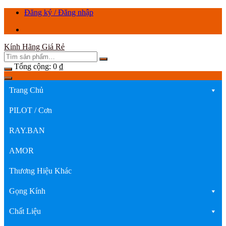
Chuyển
Đăng ký / Đăng nhập
tới
nội
dung
Kính Hãng Giá Rẻ
Tổng cộng:
0
₫
Trang Chủ
PILOT / Cơn
RAY.BAN
AMOR
Thương Hiệu Khác
Gọng Kính
Chất Liệu