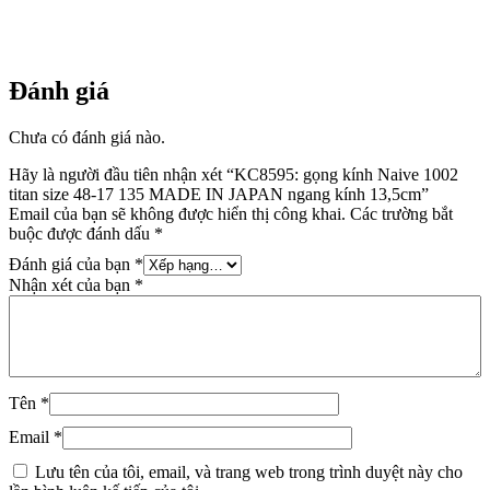
kính
13,5cm
số
lượng
Đánh giá
Chưa có đánh giá nào.
Hãy là người đầu tiên nhận xét “KC8595: gọng kính Naive 1002
titan size 48-17 135 MADE IN JAPAN ngang kính 13,5cm”
Email của bạn sẽ không được hiển thị công khai.
Các trường bắt
buộc được đánh dấu
*
Đánh giá của bạn
*
Nhận xét của bạn
*
Tên
*
Email
*
Lưu tên của tôi, email, và trang web trong trình duyệt này cho