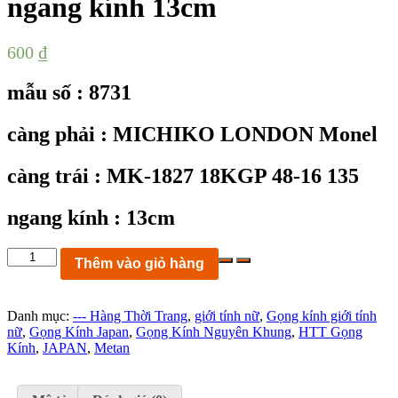
ngang kính 13cm
600
₫
mẫu số : 8731
càng phải : MICHIKO LONDON Monel
càng trái : MK-1827 18KGP 48-16 135
ngang kính : 13cm
KC8731:
Thêm vào giỏ hàng
Gọng
kính
MICHIKO
Danh mục:
--- Hàng Thời Trang
,
giới tính nữ
,
Gọng kính giới tính
LONDON
nữ
,
Gọng Kính Japan
,
Gọng Kính Nguyên Khung
,
HTT Gọng
Monel
Kính
,
JAPAN
,
Metan
MK-
1827
dáng