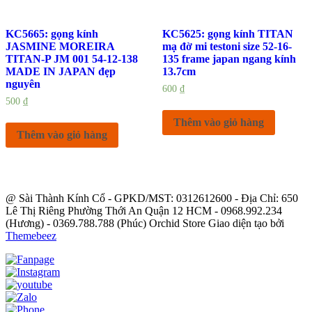
KC5665: gọng kính
KC5625: gọng kính TITAN
JASMINE MOREIRA
mạ đờ mi testoni size 52-16-
TITAN-P JM 001 54-12-138
135 frame japan ngang kính
MADE IN JAPAN đẹp
13.7cm
nguyên
600
₫
500
₫
Thêm vào giỏ hàng
Thêm vào giỏ hàng
@ Sài Thành Kính Cổ - GPKD/MST: 0312612600 - Địa Chỉ: 650
Lê Thị Riêng Phường Thới An Quận 12 HCM - 0968.992.234
(Hương) - 0369.788.788 (Phúc) Orchid Store Giao diện tạo bởi
Themebeez