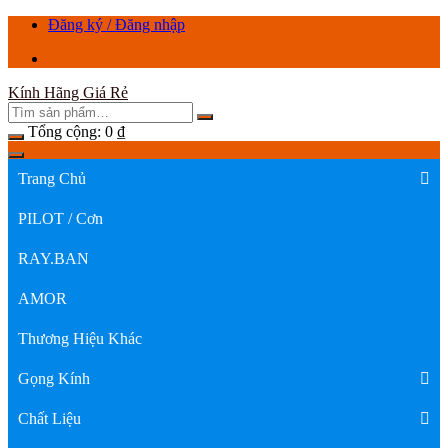
Chuyển
Đăng ký / Đăng nhập
tới
nội
dung
Kính Hãng Giá Rẻ
Tổng cộng:
0
₫
Trang Chủ
PILOT / Cơn
RAY.BAN
AMOR
Thương Hiệu Khác
Gọng Kính
Chất Liệu