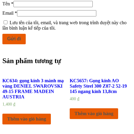
Tên
*
Email
*
Lưu tên của tôi, email, và trang web trong trình duyệt này cho
lần bình luận kế tiếp của tôi.
Sản phẩm tương tự
KC634: gọng kính 3 mảnh mạ
KC5657: Gọng kính AO
vàng DENIEL SWAROVSKI
Safety Steel 300 Z87-2 52-19
49-15 FRAME MADEIN
145 ngang kính 13,8cm
AUSTRIA
400
₫
1,400
₫
Thêm vào giỏ hàng
Thêm vào giỏ hàng