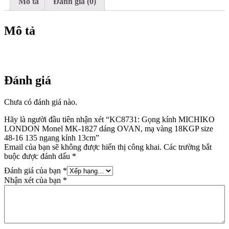
OVAN,
Mô tả
Đánh giá (0)
mạ
vàng
18KGP
Mô tả
size
48-
16
135
ngang
Đánh giá
kính
13cm
số
Chưa có đánh giá nào.
lượng
Hãy là người đầu tiên nhận xét “KC8731: Gọng kính MICHIKO
LONDON Monel MK-1827 dáng OVAN, mạ vàng 18KGP size
48-16 135 ngang kính 13cm”
Email của bạn sẽ không được hiển thị công khai.
Các trường bắt
buộc được đánh dấu
*
Đánh giá của bạn
*
Nhận xét của bạn
*