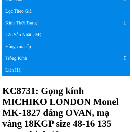
Lọc Theo Giá
Kính Thời Trang
Lão Sẵn Nhật - Mỹ
Hàng cao cấp
Tròng Kính
Liên Hệ
KC8731: Gọng kính
MICHIKO LONDON Monel
MK-1827 dáng OVAN, mạ
vàng 18KGP size 48-16 135