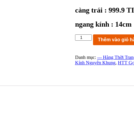
càng trái : 999.9
ngang kính : 14cm
KC8743:
Thêm vào giỏ h
Gọng
kính
999.9
Danh mục:
--- Hàng Thời Tran
TITANIUM
Kính Nguyên Khung
,
HTT Gọ
S-
910T
mạ
vàng
size
54-
16
140
MADE
IN
JAPAN
ngang
kính
14cm