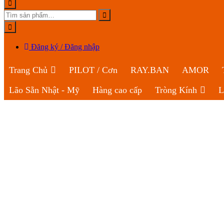
Đăng ký / Đăng nhập
Trang Chủ
PILOT / Cơn
RAY.BAN
AMOR
Lão Sẵn Nhật - Mỹ
Hàng cao cấp
Tròng Kính
L