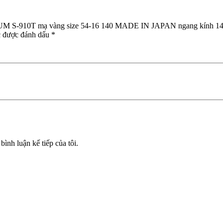
số
lượng
NIUM S-910T mạ vàng size 54-16 140 MADE IN JAPAN ngang kính 1
c được đánh dấu
*
bình luận kế tiếp của tôi.