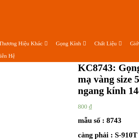
Thương Hiệu Khác
Gọng Kính
Chất Liệu
Giớ
iên Hệ
KC8743: Gọng
mạ vàng size
ngang kính 1
800
₫
mẫu số : 8743
càng phải : S-91