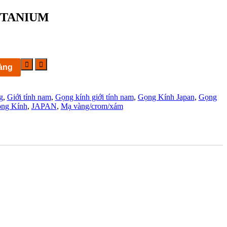
 TITANIUM
àng
g
,
Giới tính nam
,
Gọng kính giới tính nam
,
Gọng Kính Japan
,
Gọng
ng Kính
,
JAPAN
,
Mạ vàng/crom/xám