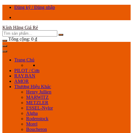
Chuyển
Đăng ký / Đăng nhập
tới
nội
dung
Kính Hãng Giá Rẻ
Tổng cộng:
0
₫
Trang Chủ
PILOT / Cơn
RAY.BAN
AMOR
Thương Hiệu Khác
Henry Jullien
MARWITZ
METZLER
ESSEL-Nylor
Algha
Rodenstock
Morel
Boucheron