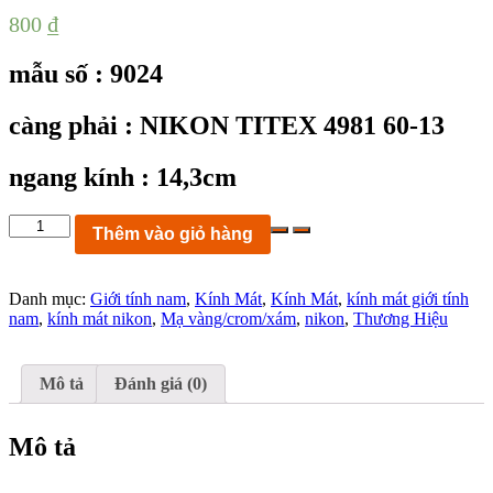
800
₫
mẫu số : 9024
càng phải : NIKON TITEX 4981 60-13
ngang kính : 14,3cm
KC9024:
Thêm vào giỏ hàng
Kính
mát
mạ
Danh mục:
Giới tính nam
,
Kính Mát
,
Kính Mát
,
kính mát giới tính
vàng
nam
,
kính mát nikon
,
Mạ vàng/crom/xám
,
nikon
,
Thương Hiệu
NIKON
TITEX
4981
size
Mô tả
Đánh giá (0)
60-
13
140
Mô tả
FRAME
JAPAN