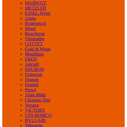
MARWITZ
METZLER
ESSEL-Nylor
Algha
Rodenstock
Morel
Boucheron
Viennaline
COTTET
Gold & Wood
Montblanc
FRED
Artcraft
SHURON
Universal
Dupont
Dunhill
Persol
Alain Mikli
Christian Dior
Versace
VICTORY
USS-ROMCO
BVLGARI
Silhouette