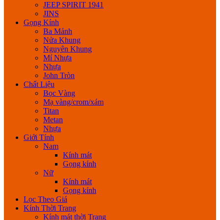
JEEP SPIRIT 1941
JINS
Gọng Kính
Ba Mảnh
Nửa Khung
Nguyên Khung
Mí Nhựa
Nhựa
John Tròn
Chất Liệu
Bọc Vàng
Mạ vàng/crom/xám
Titan
Metan
Nhựa
Giới Tính
Nam
Kính mát
Gọng kính
Nữ
Kính mát
Gọng kính
Lọc Theo Giá
Kính Thời Trang
Kính mát thời Trang