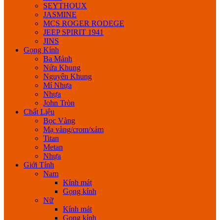
SEYTHOUX
JASMINE
MCS ROGER RODEGE
JEEP SPIRIT 1941
JINS
Gọng Kính
Ba Mảnh
Nửa Khung
Nguyên Khung
Mí Nhựa
Nhựa
John Tròn
Chất Liệu
Bọc Vàng
Mạ vàng/crom/xám
Titan
Metan
Nhựa
Giới Tính
Nam
Kính mát
Gọng kính
Nữ
Kính mát
Gọng kính