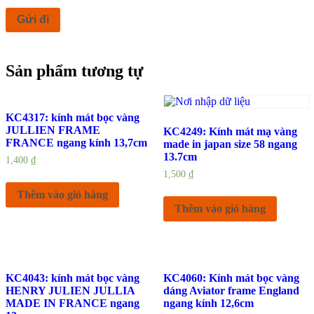
Sản phẩm tương tự
KC4317: kính mát bọc vàng
JULLIEN FRAME
KC4249: Kính mát mạ vàng
FRANCE ngang kính 13,7cm
made in japan size 58 ngang
13.7cm
1,400
₫
1,500
₫
Thêm vào giỏ hàng
Thêm vào giỏ hàng
KC4043: kính mát bọc vàng
KC4060: Kính mát bọc vàng
HENRY JULIEN JULLIA
dáng Aviator frame England
MADE IN FRANCE ngang
ngang kính 12,6cm