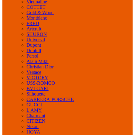
Viennaline
COTTET
Gold & Wood
Montblanc
FRED
Artcraft
SHURON
Universal
Dupont
Dunhill
Persol
Alain Mikli
Christian Dior
Versace
VICTORY
USS-ROMCO
BVLGARI
Silhouette
CARRERA-PORSCHE
GUCCI
L'AMY
Charmant
CITIZEN
Nikon
HOYA