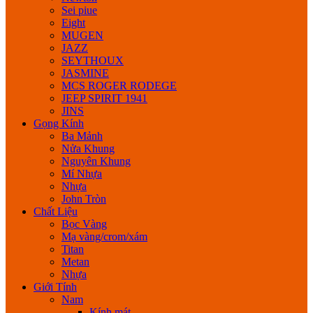
Sei piue
Eight
MUGEN
JAZZ
SEYTHOUX
JASMINE
MCS ROGER RODEGE
JEEP SPIRIT 1941
JINS
Gọng Kính
Ba Mảnh
Nửa Khung
Nguyên Khung
Mí Nhựa
Nhựa
John Tròn
Chất Liệu
Bọc Vàng
Mạ vàng/crom/xám
Titan
Metan
Nhựa
Giới Tính
Nam
Kính mát