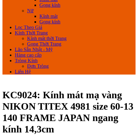
Gọng kính
Nữ
Kính mát
Gọng kính
Lọc Theo Giá
Kính Thời Trang
Kính mát thời Trang
Gọng Thời Trang
Lão Sẵn Nhật - Mỹ
Hàng cao cấp
Tròng Kính
Đơn Tròng
Liên Hệ
KC9024: Kính mát mạ vàng
NIKON TITEX 4981 size 60-13
140 FRAME JAPAN ngang
kính 14,3cm