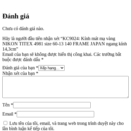
ngang
kính
14,3cm
Đánh giá
số
lượng
Chưa có đánh giá nào.
Hãy là người đầu tiên nhận xét “KC9024: Kính mát mạ vàng
NIKON TITEX 4981 size 60-13 140 FRAME JAPAN ngang kính
14,3cm”
Email của bạn sẽ không được hiển thị công khai.
Các trường bắt
buộc được đánh dấu
*
Đánh giá của bạn
*
Nhận xét của bạn
*
Tên
*
Email
*
Lưu tên của tôi, email, và trang web trong trình duyệt này cho
lần bình luận kế tiếp của tôi.