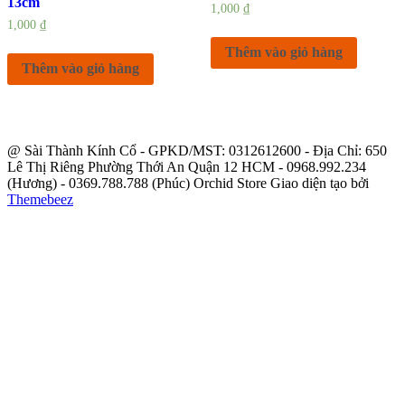
13cm
1,000
₫
1,000
₫
Thêm vào giỏ hàng
Thêm vào giỏ hàng
@ Sài Thành Kính Cổ - GPKD/MST: 0312612600 - Địa Chỉ: 650
Lê Thị Riêng Phường Thới An Quận 12 HCM - 0968.992.234
(Hương) - 0369.788.788 (Phúc) Orchid Store Giao diện tạo bởi
Themebeez