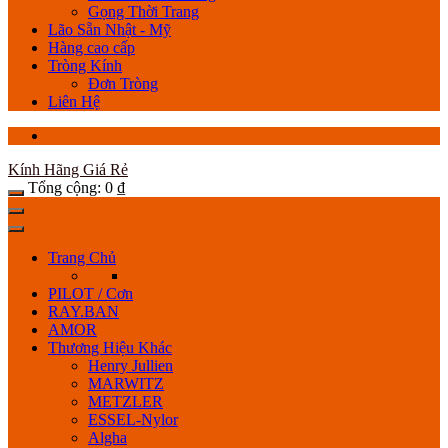
Gọng Thời Trang
Lão Sẵn Nhật - Mỹ
Hàng cao cấp
Tròng Kính
Đơn Tròng
Liên Hệ
Kính Hãng Giá Rẻ
Tổng cộng:
0
₫
Trang Chủ
PILOT / Cơn
RAY.BAN
AMOR
Thương Hiệu Khác
Henry Jullien
MARWITZ
METZLER
ESSEL-Nylor
Algha