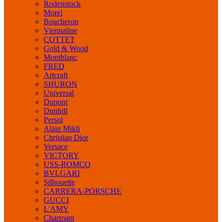
Rodenstock
Morel
Boucheron
Viennaline
COTTET
Gold & Wood
Montblanc
FRED
Artcraft
SHURON
Universal
Dupont
Dunhill
Persol
Alain Mikli
Christian Dior
Versace
VICTORY
USS-ROMCO
BVLGARI
Silhouette
CARRERA-PORSCHE
GUCCI
L'AMY
Charmant