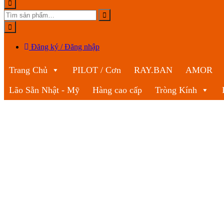
Đăng ký / Đăng nhập
Trang Chủ
PILOT / Cơn
RAY.BAN
AMOR
Lão Sẵn Nhật - Mỹ
Hàng cao cấp
Tròng Kính