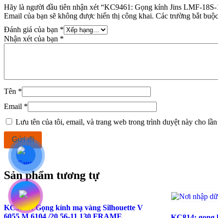
Hãy là người đầu tiên nhận xét “KC9461: Gọng kính Jins LMF-18S
Email của bạn sẽ không được hiển thị công khai.
Các trường bắt buộ
Đánh giá của bạn
*
Nhận xét của bạn
*
Tên
*
Email
*
Lưu tên của tôi, email, và trang web trong trình duyệt này cho lần 
Sản phẩm tương tự
KC5999: Gọng kính mạ vàng Silhouette V
6055 M 6104 /20 56-11 130 FRAME
KC814: gọng 