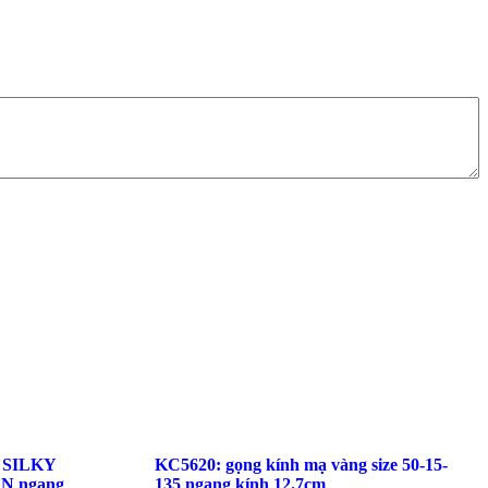
g SILKY
KC5620: gọng kính mạ vàng size 50-15-
N ngang
135 ngang kính 12.7cm