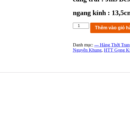
ngang kính : 13,5c
KC9461:
Thêm vào giỏ h
Gọng
kính
Jins
Danh mục:
--- Hàng Thời Tran
LMF-
Nguyên Khung
,
HTT Gọng K
18S-
143A
91
Size
48-
24
142O44
Designed
in
Tokyo
Japan
số
lượng