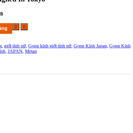
m
àng
g
,
giới tính nữ
,
Gọng kính giới tính nữ
,
Gọng Kính Japan
,
Gọng Kính
ính
,
JAPAN
,
Metan