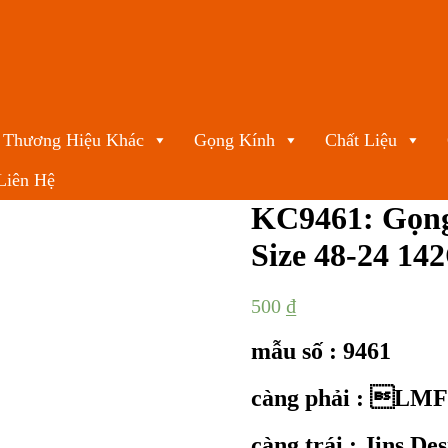
Thương Hiệu Khác
Gọng Kính
Chất Liệu
Liên Hệ
KC9461: Gọng
Size 48-24 14
500
₫
mẫu số : 9461
càng phải : LMF
càng trái : Jins De