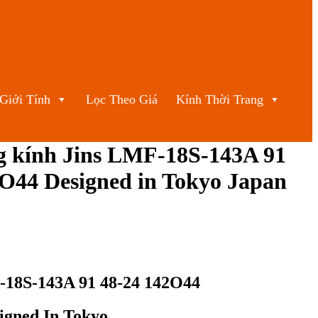
Giới Tính
Lọc Theo Giá
Kính Thời Trang
 kính Jins LMF-18S-143A 91
2O44 Designed in Tokyo Japan
-18S-143A 91 48-24 142O44
signed In Tokyo