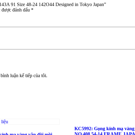
-143A 91 Size 48-24 142O44 Designed in Tokyo Japan”
c được đánh dấu
*
bình luận kế tiếp của tôi.
KC5992: Gọng kính mạ vàn
NO.408 54-14 FRAME JAPA
kính mạ vàng vân đồi mồi