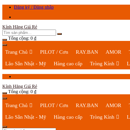
Chuyển
Đăng ký / Đăng nhập
tới
nội
dung
Kính Hãng Giá Rẻ
Tổng cộng:
0
₫
Trang Chủ
PILOT / Cơn
RAY.BAN
AMOR
Lão Sẵn Nhật - Mỹ
Hàng cao cấp
Tròng Kính
L
Kính Hãng Giá Rẻ
Tổng cộng:
0
₫
Trang Chủ
PILOT / Cơn
RAY.BAN
AMOR
Lão Sẵn Nhật - Mỹ
Hàng cao cấp
Tròng Kính
L