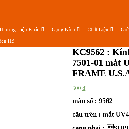
Thương Hiệu Khác
Gọng Kính
Chất Liệu
Giớ
iên Hệ
KC9562 : Kí
7501-01 mắt U
FRAME U.S.A
600
₫
mẫu số : 9562
cầu trên : mắt UV
càng phải : S