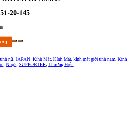
 51-20-145
m
àng
 tính nữ
,
JAPAN
,
Kính Mát
,
Kính Mát
,
kính mát giới tính nam
,
Kính
an
,
Nhựa
,
SUPPORTER
,
Thương Hiệu