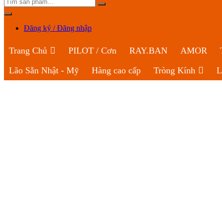
Đăng ký / Đăng nhập
Trang Chủ
PILOT / Cơn
RAY.BAN
AMOR
Lão Sẵn Nhật - Mỹ
Hàng cao cấp
Tròng Kính
L