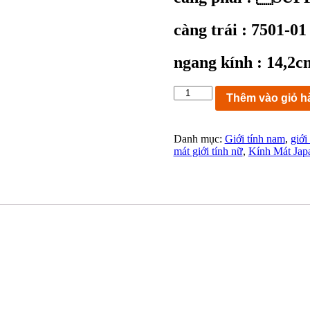
càng trái : 7501-01
ngang kính : 14,2c
KC9562
Thêm vào giỏ h
:
Kính
mát
Danh mục:
Giới tính nam
,
giới
SUPPORTER
mát giới tính nữ
,
Kính Mát Jap
GLASSES
7501-
01
mắt
UV400
Mirror
size
51-
20-
145
FRAME
U.S.A
đẹp