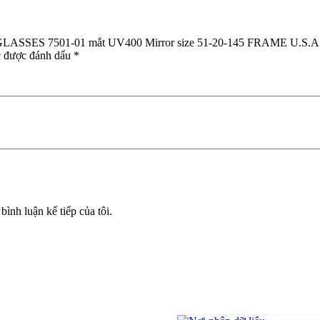
nguyên
số
lượng
 GLASSES 7501-01 mắt UV400 Mirror size 51-20-145 FRAME U.S.A
c được đánh dấu
*
bình luận kế tiếp của tôi.