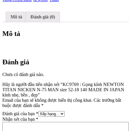
NICKEN
N-
75
MAN
Mô tả
Đánh giá (0)
size
52-
18
Mô tả
140
MADE
IN
JAPAN
kính
Đánh giá
nhẹ,
bền
,
Chưa có đánh giá nào.
đẹp
Hãy là người đầu tiên nhận xét “KC9769 : Gọng kính NEWTON
số
TITAN NICKEN N-75 MAN size 52-18 140 MADE IN JAPAN
lượng
kính nhẹ, bền , đẹp”
Email của bạn sẽ không được hiển thị công khai.
Các trường bắt
buộc được đánh dấu
*
Đánh giá của bạn
*
Nhận xét của bạn
*