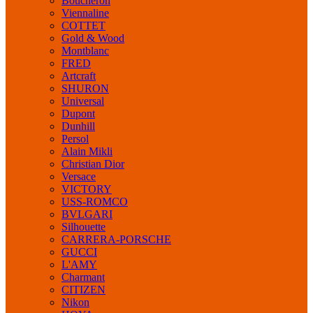
Boucheron
Viennaline
COTTET
Gold & Wood
Montblanc
FRED
Artcraft
SHURON
Universal
Dupont
Dunhill
Persol
Alain Mikli
Christian Dior
Versace
VICTORY
USS-ROMCO
BVLGARI
Silhouette
CARRERA-PORSCHE
GUCCI
L'AMY
Charmant
CITIZEN
Nikon