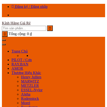
Chuyển
Đăng ký / Đăng nhập
tới
nội
dung
Kính Hãng Giá Rẻ
Tổng cộng:
0
₫
Trang Chủ
PILOT / Cơn
RAY.BAN
AMOR
Thương Hiệu Khác
Henry Jullien
MARWITZ
METZLER
ESSEL-Nylor
Algha
Rodenstock
Morel