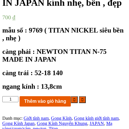
IN JAPAN kính nhẹ, bền , đẹp
700
₫
mẫu số : 9769 ( TITAN NICKEL siêu bền
, nhẹ )
càng phải : NEWTON TITAN N-75
MADE IN JAPAN
càng trái : 52-18 140
ngang kính : 13,8cm
KC9769
Thêm vào giỏ hàng
:
Gọng
kính
Danh mục:
Giới tính nam
,
Gọng Kính
,
Gọng kính giới tính nam
,
NEWTON
Gọng Kính Japan
,
Gọng Kính Nguyên Khung
,
JAPAN
,
Mạ
TITAN
vàng/crom/xám
,
newton
,
Titan