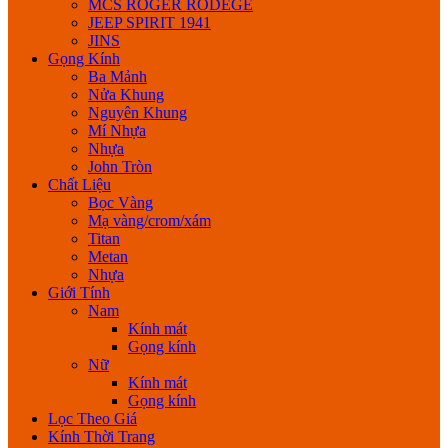
MCS ROGER RODEGE
JEEP SPIRIT 1941
JINS
Gọng Kính
Ba Mảnh
Nửa Khung
Nguyên Khung
Mí Nhựa
Nhựa
John Tròn
Chất Liệu
Bọc Vàng
Mạ vàng/crom/xám
Titan
Metan
Nhựa
Giới Tính
Nam
Kính mát
Gọng kính
Nữ
Kính mát
Gọng kính
Lọc Theo Giá
Kính Thời Trang