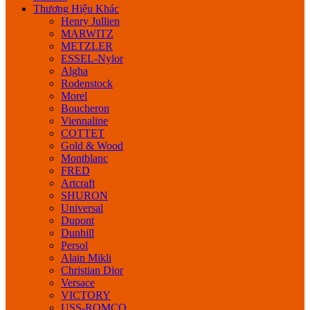
Thương Hiệu Khác
Henry Jullien
MARWITZ
METZLER
ESSEL-Nylor
Algha
Rodenstock
Morel
Boucheron
Viennaline
COTTET
Gold & Wood
Montblanc
FRED
Artcraft
SHURON
Universal
Dupont
Dunhill
Persol
Alain Mikli
Christian Dior
Versace
VICTORY
USS-ROMCO