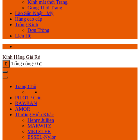
Kính mát thời Trang
Gọng Thời Trang
Lão Sẵn Nhật - Mỹ
Hàng cao cấp
Tròng Kính
Đơn Tròng
Liên Hệ
Kính Hãng Giá Rẻ
Tổng cộng:
0
₫
Trang Chủ
PILOT / Cơn
RAY.BAN
AMOR
Thương Hiệu Khác
Henry Jullien
MARWITZ
METZLER
ESSEL-Nylor