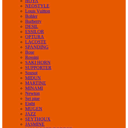
HOYA
NEOSTYLE
Louis Vuitton
Bohler
Burberry
DESIL
ESSILOR
OPTURA
LACOSTE
SPANDING
Bose
Rossini
SAKI HORN
SUPPORTER
Sousot
MIDUN
MARTINE
MINAMI
Newton
Sei piue
Eight
MUGEN
JAZZ
SEYTHOUX
JASMINE