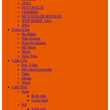
JAZZ
SEYTHOUX
JASMINE
MCS ROGER RODEGE
JEEP SPIRIT 1941
JINS
Gọng Kính
Ba Mảnh
Nửa Khung
Nguyên Khung
Mí Nhựa
Nhựa
John Tròn
Chất Liệu
Bọc Vàng
Mạ vàng/crom/xám
Titan
Metan
Nhựa
Giới Tính
Nam
Kính mát
Gọng kính
Nữ
Kính mát