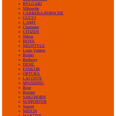
BVLGARI
Silhouette
CARRERA-PORSCHE
GUCCI
L'AMY
Charmant
CITIZEN
Nikon
HOYA
NEOSTYLE
Louis Vuitton
Bohler
Burberry
DESIL
ESSILOR
OPTURA
LACOSTE
SPANDING
Bose
Rossini
SAKI HORN
SUPPORTER
Sousot
MIDUN
MARTINE