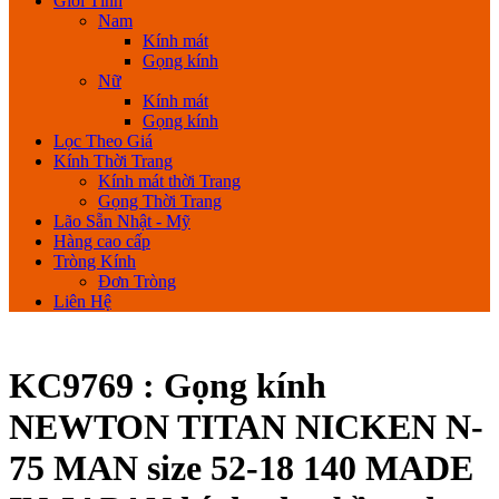
Giới Tính
Nam
Kính mát
Gọng kính
Nữ
Kính mát
Gọng kính
Lọc Theo Giá
Kính Thời Trang
Kính mát thời Trang
Gọng Thời Trang
Lão Sẵn Nhật - Mỹ
Hàng cao cấp
Tròng Kính
Đơn Tròng
Liên Hệ
KC9769 : Gọng kính
NEWTON TITAN NICKEN N-
75 MAN size 52-18 140 MADE