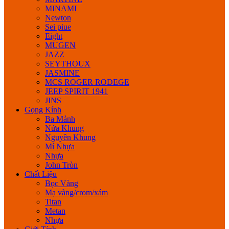
MINAMI
Newton
Sei piue
Eight
MUGEN
JAZZ
SEYTHOUX
JASMINE
MCS ROGER RODEGE
JEEP SPIRIT 1941
JINS
Gọng Kính
Ba Mảnh
Nửa Khung
Nguyên Khung
Mí Nhựa
Nhựa
John Tròn
Chất Liệu
Bọc Vàng
Mạ vàng/crom/xám
Titan
Metan
Nhựa