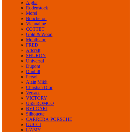
Algha
Rodenstock
Morel
Boucheron
Viennaline
COTTET
Gold & Wood
Montblanc
FRED
Artcraft
SHURON
Universal
Dupont
Dunhill
Persol
Alain Mikli
Christian Dior
Versace
VICTORY
USS-ROMCO
BVLGARI
Silhouette
CARRERA-PORSCHE
GUCCI
L'AMY