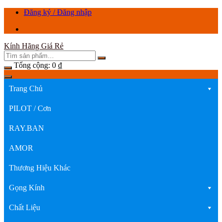
Chuyển
Đăng ký / Đăng nhập
tới
nội
dung
Kính Hãng Giá Rẻ
Tổng cộng:
0
₫
Trang Chủ
PILOT / Cơn
RAY.BAN
AMOR
Thương Hiệu Khác
Gọng Kính
Chất Liệu