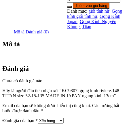
gọng
Thêm vào giỏ hàng
kính
Danh mục:
giới tính nữ
,
Gọng
riviere-
kính giới tính nữ
,
Gọng Kính
148
Japan
,
Gọng Kính Nguyên
TITAN
Khung
,
Titan
size
Mô tả
Đánh giá (0)
52-
15-
Mô tả
135
MADE
IN
JAPAN
ngang
Đánh giá
kính
13cm
Chưa có đánh giá nào.
số
lượng
Hãy là người đầu tiên nhận xét “KC9807: gọng kính riviere-148
TITAN size 52-15-135 MADE IN JAPAN ngang kính 13cm”
Email của bạn sẽ không được hiển thị công khai.
Các trường bắt
buộc được đánh dấu
*
Đánh giá của bạn
*