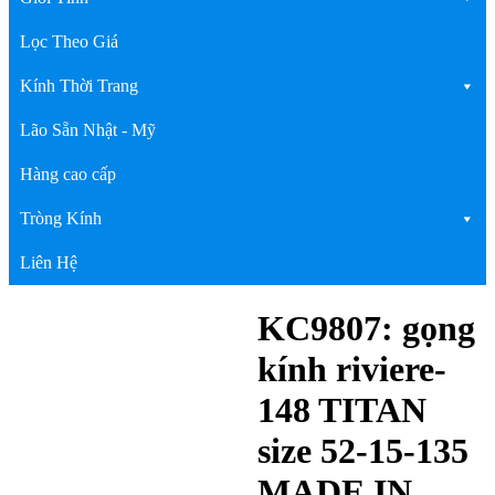
Lọc Theo Giá
Kính Thời Trang
Lão Sẵn Nhật - Mỹ
Hàng cao cấp
Tròng Kính
Liên Hệ
KC9807: gọng
kính riviere-
148 TITAN
size 52-15-135
MADE IN