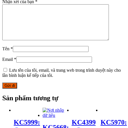
Nhận xét của bạn
*
Tên
*
Email
*
Lưu tên của tôi, email, và trang web trong trình duyệt này cho
lần bình luận kế tiếp của tôi.
Sản phẩm tương tự
KC5999:
KC4399
KC5970:
KC5668: